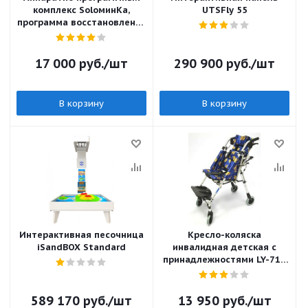
комплекс SoloминКа,
UTSFly 55
программа восстановления
речи после инсульта
«Соломинка»
17 000
руб.
/шт
290 900
руб.
/шт
В корзину
В корзину
Интерактивная песочница
Кресло-коляска
iSandBOX Standard
инвалидная детская с
принадлежностями LY-710
(710-9003)
589 170
руб.
/шт
13 950
руб.
/шт