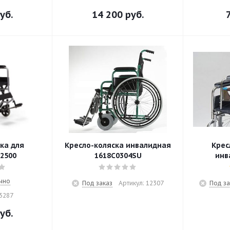
уб.
14 200
руб.
ка для
Кресло-коляска инвалидная
Крес
2500
1618С0304SU
инв
чно
Под заказ
Артикул: 12307
Под за
15287
уб.