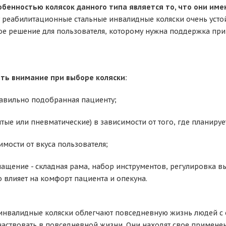
обенностью колясок данного типа является то, что они им
 реабилитационные стальные инвалидные коляски очень усто
ное решение для пользователя, которому нужна поддержка пр
ить внимание при выборе коляски:
равильно подобранная пациенту;
литые или пневматические) в зависимости от того, где планируе
симости от вкуса пользователя;
нащение - складная рама, набор инструментов, регулировка 
то влияет на комфорт пациента и опекуна.
инвалидные коляски облегчают повседневную жизнь людей с
частвовать в повседневной жизни. Они находят свое применен