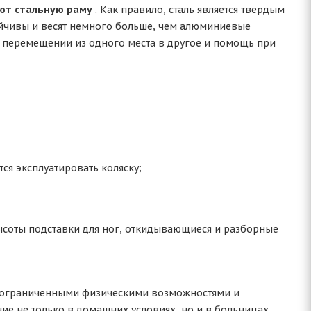
еют стальную раму
. Как правило, сталь является твердым
йчивы и весят немного больше, чем алюминиевые
и перемещении из одного места в другое и помощь при
тся эксплуатировать коляску;
высоты подставки для ног, откидывающиеся и разборные
 ограниченными физическими возможностями и
ие не только в домашних условиях, но и в больницах,