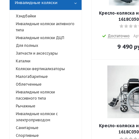
Инвалидные коляски
Кресло-коляска 
Хэндбайки
1618С030
Инвалидные коляски активного
типа
Достаточно
Ар
Инвалидные коляски ДЦП
Для полных
9 490
ру
Запчасти и аксессуары
Каталки
Коляски-вертикализаторы
Малогабаритные
Облегченные
Инвалидные коляски
пассивного типа
Рычажные
Инвалидные коляски с
электроприводом
Кресло-коляска 
Санитарные
1618С030
Спортивные