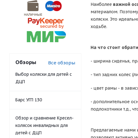
Наиболее
важной ос
материалом. Поэтому
коляски. Это идеаль
ходьбе.
На что стоит обрат
- ширина сиденья, п
Обзоры
Все обзоры
Выбор коляски для детей с
- тип задних колес (
ДЦП
- цвет рамы - в зави
Барс УГП 130
- дополнительное ос
подлокотники т.д., ч
Обзор и сравнение Кресел-
колясок инвалидных для
Предлагаемые нами 
детей с ДЦП
позволяют активно у