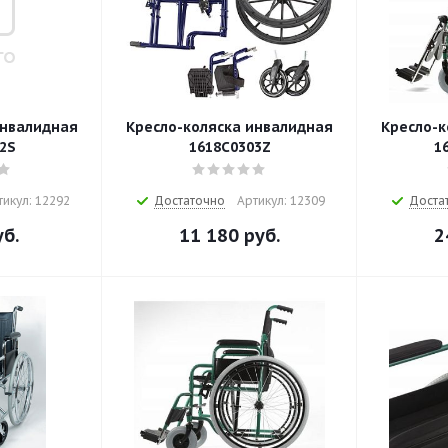
инвалидная
Кресло-коляска инвалидная
Кресло-к
2S
1618С0303Z
1
тикул: 12292
Достаточно
Артикул: 12309
Доста
б.
11 180
руб.
2