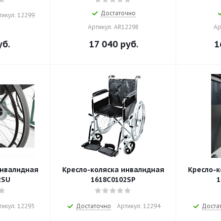
Достаточно
тикул: 12299
Артикул: AR12298
Ар
б.
17 040
руб.
1
инвалидная
Кресло-коляска инвалидная
Кресло-к
2SU
1618С0102SP
1
тикул: 12295
Достаточно
Артикул: 12294
Доста