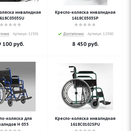
оляска инвалидная
Кресло-коляска инвалидная
618С0303SU
1618С0303SP
точно
Артикул: 12301
Достаточно
Артикул: 12300
9 100
руб.
8 450
руб.
ло-коляска для
Кресло-коляска инвалидная
валидов Н 035
1618С0102SPU