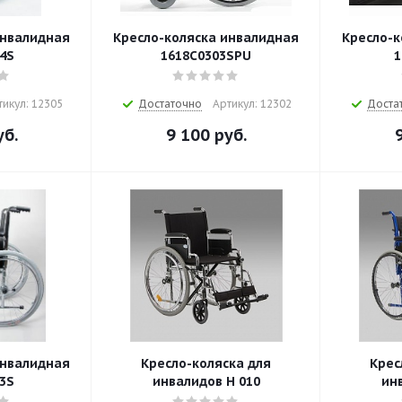
инвалидная
Кресло-коляска инвалидная
Кресло-к
4S
1618С0303SPU
1
тикул: 12305
Достаточно
Артикул: 12302
Доста
б.
9 100
руб.
инвалидная
Кресло-коляска для
Крес
3S
инвалидов Н 010
ин