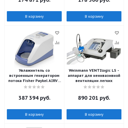
В корзину
В корзину
Увлажнитель со
Weinmann VENTIlogic LS -
встроенным генератором
аппарат для неинвазивной
потока Fisher Paykel AIRVO
вентиляции легких
2
387 394
руб.
890 201
руб.
В корзину
В корзину