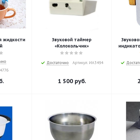
я жидкости
Звуковой таймер
Звуково
й
«Колокольчик»
индикато
чно
Достаточно
Артикул: ИА3494
Достат
14776
б.
1 500
руб.