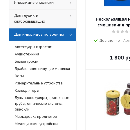
Инвалидные коляски
Для глухих и
Нескользящая м
слабослышащих
смешивания п
Для инвалидов по зрению
Достаточно
Арт
Аксессуары к тростям
Аудиотехника
1 800
ру
Белые трости
Брайлевские пишущие машинки
Весы
Измерительные устройства
Калькуляторы
Лупы, монокуляры, зрительные
трубы, оптические системы,
бинокли
Маркировка предметов
Медицинские устройства