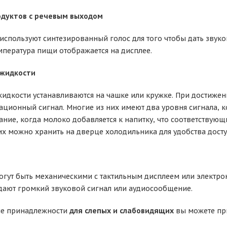
дуктов с речевым выходом
спользуют синтезированный голос для того чтобы дать звук
мпература пищи отображается на дисплее.
 жидкости
идкости устанавливаются на чашке или кружке. При достиже
ационный сигнал. Многие из них имеют два уровня сигнала, к
ание, когда молоко добавляется к напитку, что соответствую
их можно хранить на дверце холодильника для удобства досту
огут быть механическими с тактильным дисплеем или элект
дают громкий звуковой сигнал или аудиосообщение.
ые принадлежности
для слепых и слабовидящих
вы можете при