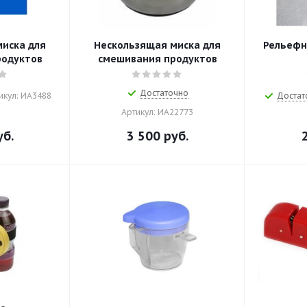
иска для
Нескользящая миска для
Рельефн
родуктов
смешивания продуктов
Достаточно
икул: ИА3488
Достат
Артикул: ИА22773
б.
3 500
руб.