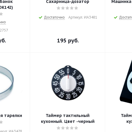
банок
Сахарница-дозатор
Машинка 
DK142)
Достаточно
Артикул: ИА3481
Достат
чно
22757
б.
195
руб.
я тарелки
Таймер тактильный
Тайм
кухонный. Цвет -черный
ку
икул: ИА3478