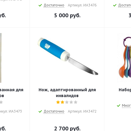
Достаточно
Артикул: ИА3476
Достат
б.
5 000
руб.
ванная для
Нож, адаптированный для
Набо
ов
инвалидов
Мног
икул: ИА3473
Достаточно
Артикул: ИА3472
б.
2 700
руб.