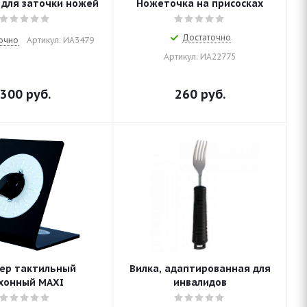
для заточки ножей
Ножеточка на присосках
Достаточно
очно
Артикул: ИА3479
Артикул: ИА22775
300
руб.
260
руб.
ер тактильный
Вилка, адаптированная для
хонный MAXI
инвалидов