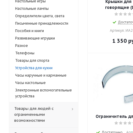
Настольные игры
Крышки для 
говорящие (
Настольные лампы
Определители цвета, света
Достато
Письменные принадлежности
Артикул: ИА
Пособия и книги
Развивающие игрушки
1 350
ру
Разное
Телефоны
Товары для спорта
Устройства для кухни
Часы наручные и карманные
Часы настольные
Электронные вспомогательные
устройства
Товары для людей с
ограниченными
Ограничитель дл
возможностями
Достаточно
Арт