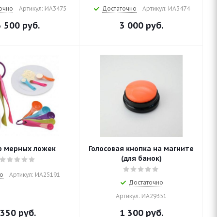
очно
Артикул: ИА3475
Достаточно
Артикул: ИА3474
3 500
руб.
3 000
руб.
р мерных ложек
Голосовая кнопка на магните
(для банок)
о
Артикул: ИА25191
Достаточно
Артикул: ИА29351
350
руб.
1 300
руб.