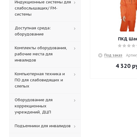
Индукционные системы для
слабослышащих/ FM-
системы
Доступная среда:
оборудование
ПКД Ша
Комплекты оборудования,
рабочие места для
Под заказ
Артик
инвалидов
4 320
ру
Компьютерная техника и
ПО для слабовидящих и
слепых
Оборудование для
коррекционных
учреждений, ДЦП
Подъемники для инвалидов