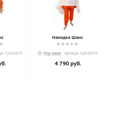
нс
Накидка Шанс
ул: СрЭ21873
Под заказ
Артикул: СрЭ21872
б.
4 790
руб.