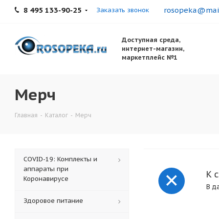
8 495 133-90-25
rosopeka@mail
Заказать звонок
Доступная среда,
интернет-магазин,
маркетплейс №1
Мерч
Главная
-
Каталог
-
Мерч
COVID-19: Комплекты и
аппараты при
К 
Коронавирусе
В д
Здоровое питание