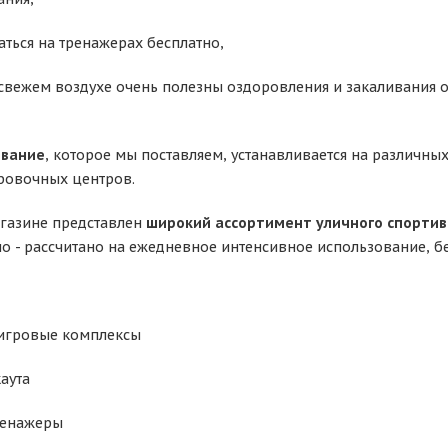
аться на тренажерах бесплатно,
а свежем воздухе очень полезны оздоровления и закаливания 
ование
, которое мы поставляем, устанавливается на различны
ировочных центров.
агазине представлен
широкий ассортимент уличного спортив
о - рассчитано на ежедневное интенсивное использование, б
-игровые комплексы
аута
ренажеры