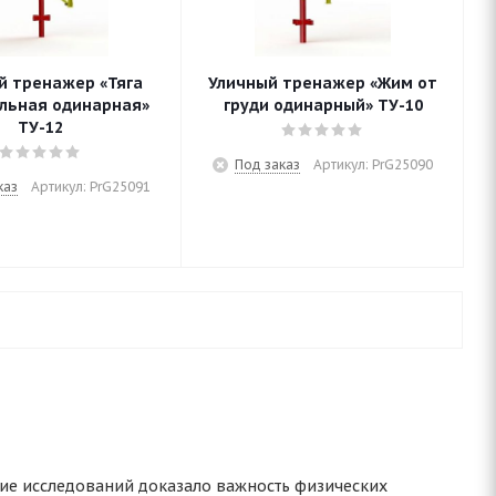
й тренажер «Тяга
Уличный тренажер «Жим от
льная одинарная»
груди одинарный» ТУ-10
ТУ-12
Под заказ
Артикул: PrG25090
каз
Артикул: PrG25091
ние исследований доказало важность физических