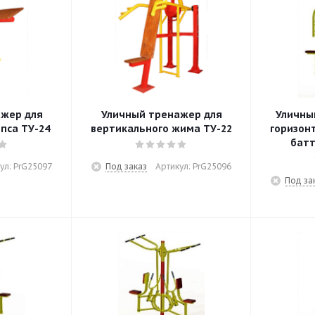
ажер для
Уличный тренажер для
Уличны
пса ТУ-24
вертикального жима ТУ-22
горизон
батт
ул: PrG25097
Под заказ
Артикул: PrG25096
Под за