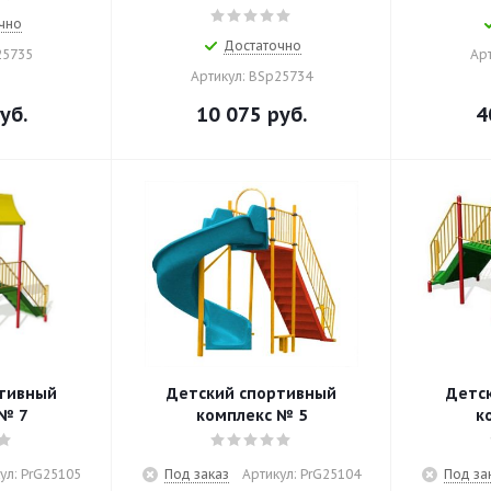
чно
Достаточно
25735
Ар
Артикул: BSp25734
уб.
10 075
руб.
4
ртивный
Детский спортивный
Детс
№ 7
комплекс № 5
к
ул: PrG25105
Под заказ
Артикул: PrG25104
Под за