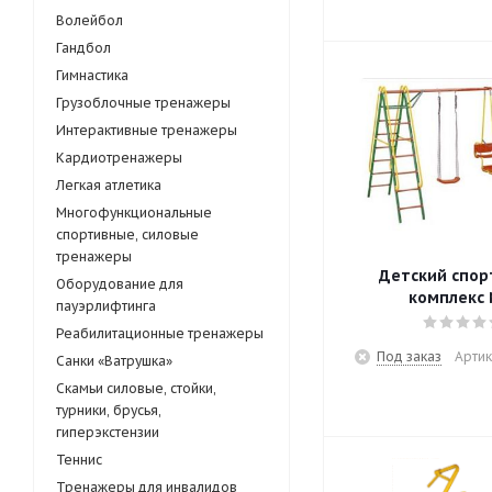
Волейбол
Гандбол
Гимнастика
Грузоблочные тренажеры
Интерактивные тренажеры
Кардиотренажеры
Легкая атлетика
Многофункциональные
спортивные, силовые
тренажеры
Детский спо
Оборудование для
комплекс 
пауэрлифтинга
Реабилитационные тренажеры
Под заказ
Артик
Санки «Ватрушка»
Скамьи силовые, стойки,
турники, брусья,
гиперэкстензии
Теннис
Тренажеры для инвалидов