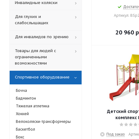
Инвалидные коляски
Достато
Артикул: BSp
Для глухих и
слабослышащих
20 960
р
Для инвалидов по зрению
Товары для людей с
ограниченными
возможностями
Спортивное оборудование
Бочча
Бадминтон
Тяжелая атлетика
Детский спо
Хоккей
комплекс 
Велоколяски-трансформеры
Баскетбол
Под заказ
Артик
Бокс