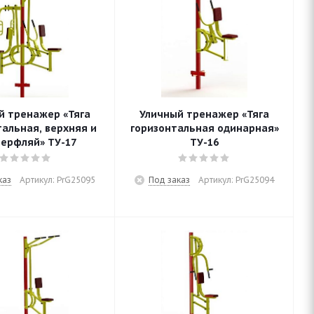
й тренажер «Тяга
Уличный тренажер «Тяга
тальная, верхняя и
горизонтальная одинарная»
ерфляй» ТУ-17
ТУ-16
каз
Артикул: PrG25095
Под заказ
Артикул: PrG25094