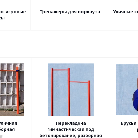
но-игровые
Тренажеры для воркаута
Уличные 
сы
уличная
Перекладина
Брусья
борная
гимнастическая под
бетонирование, разборная