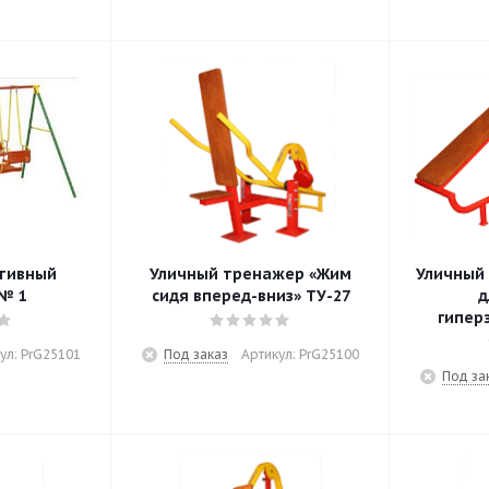
ртивный
Уличный тренажер «Жим
Уличный
№ 1
сидя вперед-вниз» ТУ-27
д
гипер
ул: PrG25101
Под заказ
Артикул: PrG25100
Под за