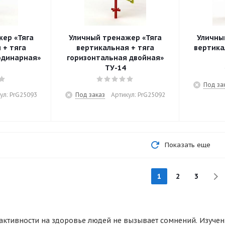
«Тяга
Уличный тренажер «Тяга
Уличны
 + тяга
вертикальная + тяга
вертика
одинарная»
горизонтальная двойная»
ТУ-14
Под за
ул: PrG25093
Под заказ
Артикул: PrG25092
Показать еще
1
2
3
активности на здоровье людей не вызывает сомнений. Изуче