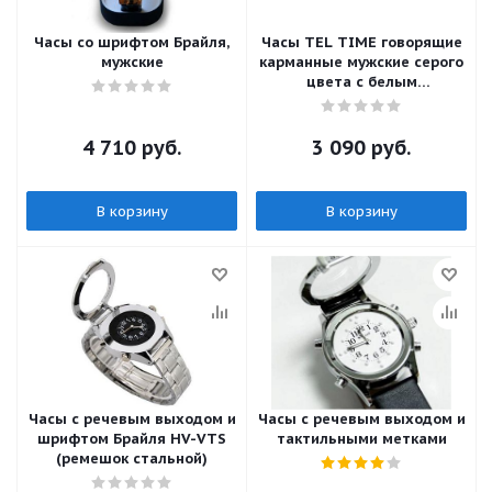
Часы со шрифтом Брайля,
Часы TEL TIME говорящие
мужские
карманные мужские серого
цвета с белым
циферблатом на цепочке
4 710
руб.
3 090
руб.
В корзину
В корзину
Часы с речевым выходом и
Часы с речевым выходом и
шрифтом Брайля HV-VTS
тактильными метками
(ремешок стальной)