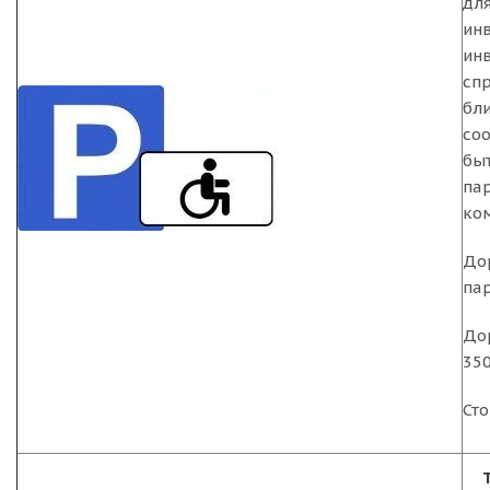
дл
ин
ин
сп
бли
со
бы
пар
ком
До
пар
До
35
Сто