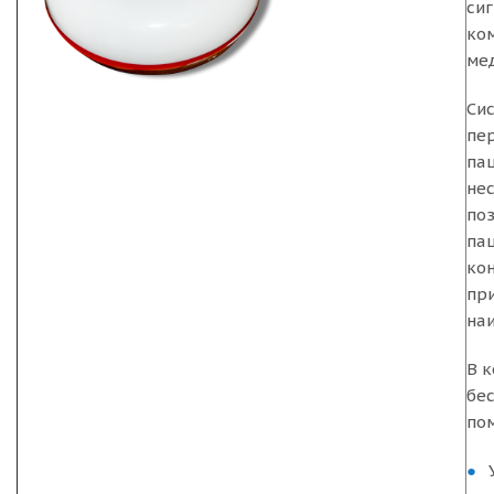
сиг
ко
ме
Си
пе
пац
нес
поз
па
ко
пр
наи
В 
бе
по