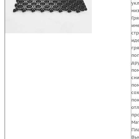
укл
ни
Гр
им
стр
иде
гря
поп
дру
по
сн
по
со
пок
отл
пр
Ма
Пл
Вы