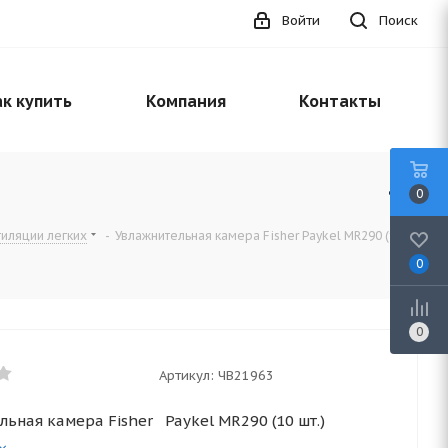
Войти
Поиск
к купить
Компания
Контакты
0
тиляции легких
-
Увлажнительная камера Fisher Paykel MR290 (10
0
0
Артикул:
ЧВ21963
льная камера Fisher Paykel MR290 (10 шт.)