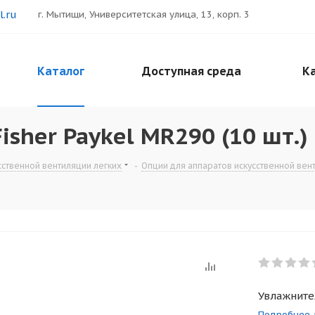
.ru
г. Мытищи, Университетская улица, 13, корп. 3
Каталог
Доступная среда
Ка
sher Paykel MR290 (10 шт.)
сственной вентиляции легких
-
Опции для аппаратов искусственной вен
Увлажните
Подробнее