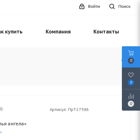
Войти
Поиск
к купить
Компания
Контакты
0
0
0
Артикул:
ПрТ27596
лья ангела»