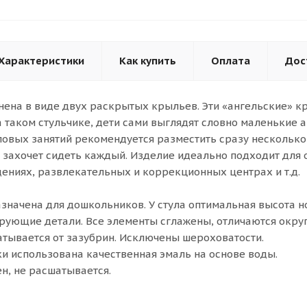
Характеристики
Как купить
Оплата
Дос
нена в виде двух раскрытых крыльев. Эти «ангельские» 
а таком стульчике, дети сами выглядят словно маленькие
повых занятий рекомендуется разместить сразу несколько 
е захочет сидеть каждый. Изделие идеально подходит для 
ниях, развлекательных и коррекционных центрах и т.д.
значена для дошкольников. У стула оптимальная высота н
рующие детали. Все элементы сглажены, отличаются окр
тывается от зазубрин. Исключены шероховатости.
ки использована качественная эмаль на основе воды.
н, не расшатывается.