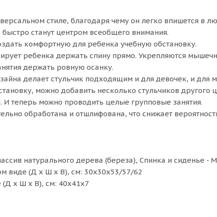
иверсальном стиле, благодаря чему он легко впишется в л
быстро станут центром всеобщего внимания.
оздать комфортную для ребенка учебную обстановку.
лирует ребенка держать спину прямо. Укрепляются мышечны
анятия держать ровную осанку.
зайна делает стульчик подходящим и для девочек, и для м
становку, можно добавить несколько стульчиков другого 
. И теперь можно проводить целые групповые занятия.
ельно обработана и отшлифована, что снижает вероятност
массив натурального дерева (береза), Спинка и сиденье -
 виде (Д х Ш х В), см: 30х30х53/57/62
(Д х Ш х В), см: 40х41х7