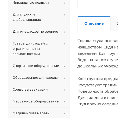
Инвалидные коляски
Для глухих и
слабослышащих
Описание
Для инвалидов по зрению
Спинка стула выпол
Товары для людей с
изяществом. Сидя н
ограниченными
весельем. Для груп
возможностями
Ведь на таком стул
Спортивное оборудование
дошкольных учрежде
Оборудование для школы
Конструкция предна
Отсутствуют травми
Средства эвакуации
Поверхность обраба
Для сиденья и спин
Массажное оборудование
Стул прочно соедине
Медицинская мебель