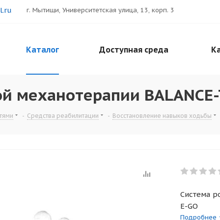
.ru
г. Мытищи, Университетская улица, 13, корп. 3
Каталог
Доступная среда
Ка
й механотерапии BALANCE-T
тями
-
Средства реабилитации
-
Восстановление навыков ходьбы
Система р
E-GO
Подробнее