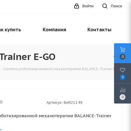
Войти
Поиск
к купить
Компания
Контакты
rainer E-GO
0
-
Система роботизированной механотерапии BALANCE-Trainer E-GO
0
0
Артикул:
BеR21149
оботизированной механотерапии BALANCE-Trainer