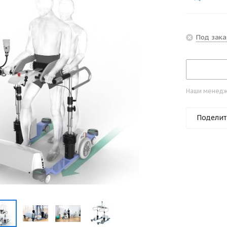
Под зака
Наши менедже
Поделит