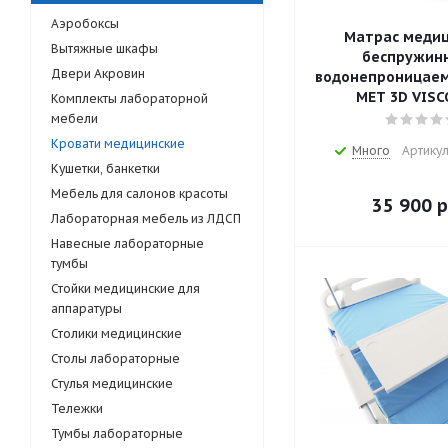
Аэробоксы
Матрас меди
Вытяжные шкафы
беспружин
Двери Акровин
водонепроницае
МЕТ 3D VISC
Комплекты лабораторной
мебели
Кровати медицинские
Много
Артикул
Кушетки, банкетки
Мебель для салонов красоты
35 900
р
Лабораторная мебель из ЛДСП
Навесные лабораторные
тумбы
Стойки медицинские для
аппаратуры
Столики медицинские
Столы лабораторные
Стулья медицинские
Тележки
Тумбы лабораторные