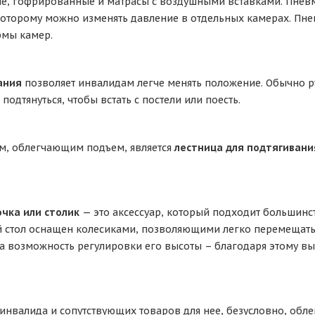
е, гофрированные и матрасы с воздушными вставками. Пнев
которому можно изменять давление в отдельных камерах. Пне
рмы камер.
ания
позволяет инвалидам легче менять положение. Обычно ру
подтянуться, чтобы встать с постели или поесть.
м, облегчающим подъем, является
лестница для подтягивани
чка или столик
— это аксессуар, который подходит большинс
стол оснащен колесиками, позволяющими легко перемещать е
а возможность регулировки его высоты – благодаря этому в
 инвалида и сопутствующих товаров для нее, безусловно, обле