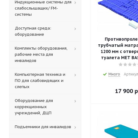
Индукционные системы для
слабослышащих/ FM-
системы
Доступная среда:
оборудование
Противопрол
трубчатый матр
Комплекты оборудования,
1200 мм с отвер
рабочие места для
туалета MET BA
инвалидов
Компьютерная техника и
Много
Артикул
ПО для слабовидящих и
слепых
17 900
р
Оборудование для
коррекционных
учреждений, ДЦП
Подъемники для инвалидов