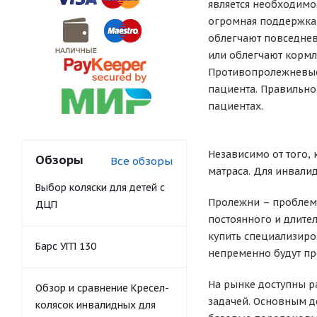
является необходимо
огромная поддержка
облегчают повседнев
или облегчают кормл
Противопролежневые 
пациента. Правильно
пациентах.
Независимо от того,
Обзоры
Все обзоры
матраса. Для инвал
Выбор коляски для детей с
Пролежни – проблема
ДЦП
постоянного и длите
купить специализиро
Барс УГП 130
непременно будут про
На рынке доступны р
Обзор и сравнение Кресел-
задачей. Основным д
колясок инвалидных для