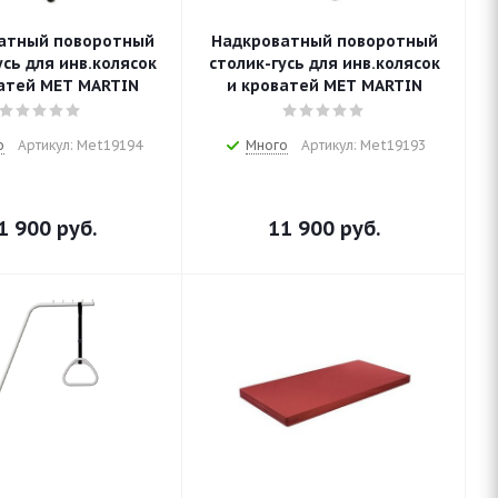
атный поворотный
Надкроватный поворотный
усь для инв.колясок
столик-гусь для инв.колясок
атей МЕТ МАRTIN
и кроватей МЕТ МАRTIN
о
Артикул: Met19194
Много
Артикул: Met19193
1 900
руб.
11 900
руб.