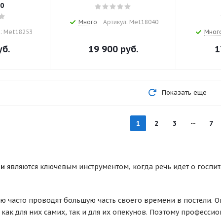
00
Много
Артикул: Met18040
: Met18253
Мног
б.
19 900
руб.
1
Показать еще
1
2
3
7
ти
являются ключевым инструментом, когда речь идет о госп
ю часто проводят большую часть своего времени в постели. О
 как для них самих, так и для их опекунов. Поэтому професс