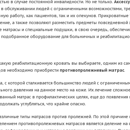
стью в случае постоянной инвалидности. Но не только.
Аксесс
 в обслуживании людей с ограниченными возможностями, тр
ную работу, как пациентов, так и их опекунов. Прикроватные
ение, а также позволяют разместить предметы повседневной 
матрасы и специальные подушки, в свою очередь, обеспечив
 подобранное оборудование для больничных и реабилитацион
 какую реабилитационную кровать вы выбираете, одним из с
идов необходимо приобрести
противопролежневый матрас
.
, с которой сталкивается большинство людей с ограниченным
льного давления на данное место на коже. Их лечение сложн
ванный матрас в профилактических целях, еще до появления 
должать углубляться, что крайне опасно.
азличные типы матрасов против пролежней. По этой причине
елением противопролежневых матрасов является деление на с