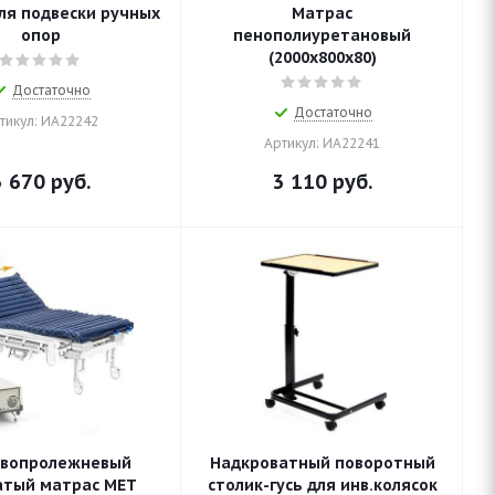
ля подвески ручных
Матрас
опор
пенополиуретановый
(2000x800x80)
Достаточно
Достаточно
тикул: ИА22242
Артикул: ИА22241
3 670
руб.
3 110
руб.
вопролежневый
Надкроватный поворотный
атый матрас MET
столик-гусь для инв.колясок