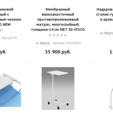
цинский
Мембранный
Надкров
ный с
вязкоэластичный
столик-г
мым чехлом
противопролежневый
и кров
O NEW
матрас, многослойный,
толщина-14 см MET 3D VISCO
Мног
: Met16779
Много
Артикул: Met18892
уб.
35 900
руб.
1