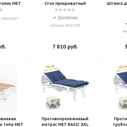
толик МЕТ
Стол прикроватный
Штанга д
Достаточно
: Met16427
Артикул: ИА22243
Ар
б.
7 810
руб.
ежневая
Противопролежневый
Проти
о типа MET
матрас MET BASIC XXL
трубч