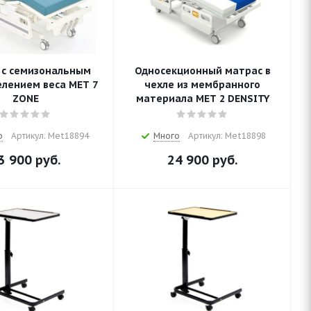
 c семизональным
Односекционный матрас в
лением веса MET 7
чехле из мембранного
ZONE
материала MET 2 DENSITY
о
Артикул: Met18894
Много
Артикул: Met18898
3 900
руб.
24 900
руб.