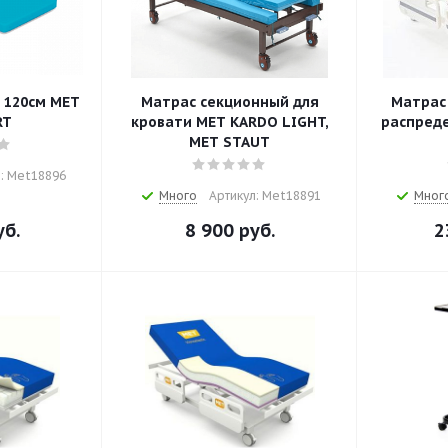
 120см MET
Матрас секционный для
Матрас
RT
кровати MET KARDO LIGHT,
распреде
MET STAUT
: Met18896
Много
Артикул: Met18891
Мног
б.
8 900
руб.
2