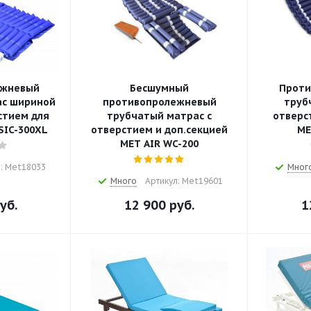
ежневый
Бесшумный
Проти
ас шириной
противопролежневый
труб
стием для
трубчатый матрас с
отверс
SIC-300XL
отверстием и доп.секцией
ME
MET AIR WC-200
: Met18033
Мног
Много
Артикул: Met19601
уб.
12 900
руб.
1