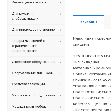
Инвалидные коляски
Для глухих и
слабослышащих
Описание
Для инвалидов по зрению
Инвалидная кресло-
Товары для людей с
спицами
ограниченными
возможностями
ТЕХНИЧЕСКИЕ ХАР
Спортивное оборудование
Тип: складная
Материал: хромиро
Оборудование для школы
Обивка: кожзамени
Спинка: высота 45 с
Средства эвакуации
Угол наклона спинк
Подлокотники: съе
Массажное оборудование
Подножки: съемные,
Колеса: S - цельнол
Медицинская мебель
Диаметр передних к