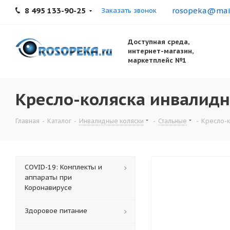
8 495 133-90-25
rosopeka@mail
Заказать звонок
Доступная среда,
интернет-магазин,
маркетплейс №1
Кресло-коляска инвалидн
Главная
-
Каталог
-
Инвалидные коляски
-
Стальные
-
Кресло-к
COVID-19: Комплекты и
аппараты при
Коронавирусе
Здоровое питание