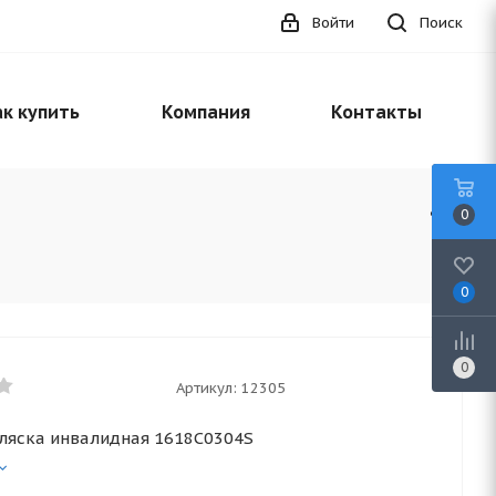
Войти
Поиск
к купить
Компания
Контакты
0
0
0
Артикул:
12305
ляска инвалидная 1618С0304S