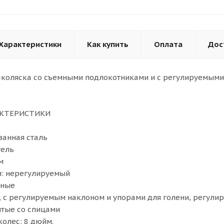
Характеристики
Как купить
Оплата
Дос
коляска со съемными подлокотниками и с регулируемыми
АКТЕРИСТИКИ
ванная сталь
тель
м
и: нерегулируемый
мные
 с регулируемым наклоном и упорами для голени, регули
итые со спицами
олес: 8 дюйм.