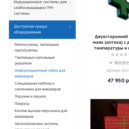
Индукционные системы для
слабослышащих/ FM-
системы
Доступная среда:
оборудование
Двухсторонний 
маяк (аптека) с
Мнемосхемы, тактильные
температуры и
пиктограммы
Тактильные напольные
Достато
указатели
Информационные табло для
Артикул: ИА
инвалидов
47 950
р
Специальная мебель и
сантехника для инвалидов
Поручни и перила
Пандусы
Кнопки вызова персонала для
инвалидов
Автоматические системы