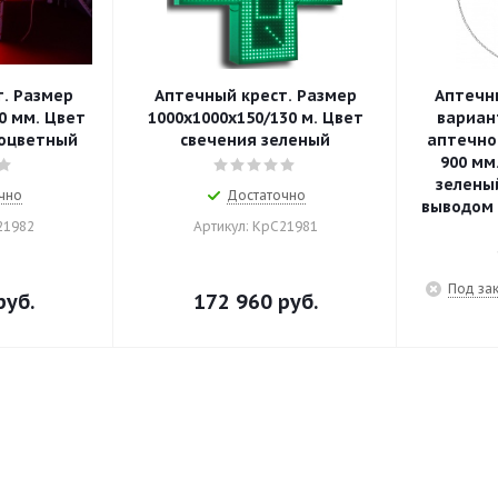
. Размер
Аптечный крест. Размер
Аптечны
0 мм. Цвет
1000х1000х150/130 м. Цвет
вариан
ноцветный
свечения зеленый
аптечно
900 мм
зелены
чно
Достаточно
выводом
21982
Артикул: КрС21981
Под за
уб.
172 960
руб.