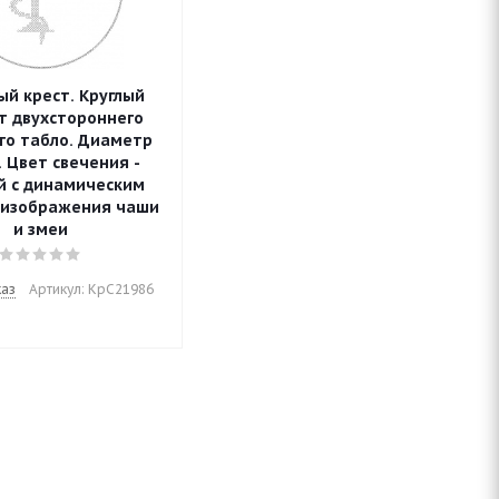
й крест. Круглый
т двухстороннего
го табло. Диаметр
. Цвет свечения -
й с динамическим
 изображения чаши
и змеи
каз
Артикул: КрС21986