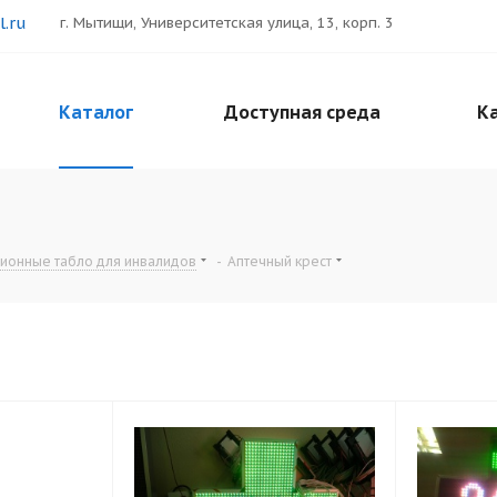
.ru
г. Мытищи, Университетская улица, 13, корп. 3
Каталог
Доступная среда
Ка
онные табло для инвалидов
-
Аптечный крест