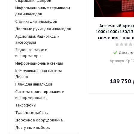
открывания дверей
Информационные терминалы
для инвалидов
Стоянка для инвалидов
Аптечный крест
Дверные ручки для инвалидов
1000х1000х150/13
Аудиогиды, Радиогиды и
свечения - пол
аксессуары
Звуковые маяки и
Достато
информаторы
Артикул: КрС
Информационные стенды
Коммуникативная система
Диалог
189 750
р
Пляж для инвалидов
Система ориентирования и
информирования
Таксофоны
Туалетные кабины
Дорожное оборудование
Доступные выборы