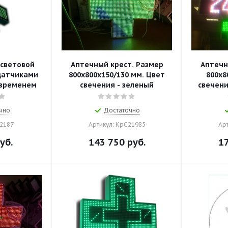
световой
Аптечный крест. Размер
Аптечн
 датчиками
800х800х150/130 мм. Цвет
800х8
 временем
свечения - зеленый
свечени
чно
Достаточно
22187
Артикул: КрС21985
Ар
уб.
143 750
руб.
1