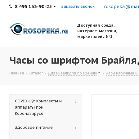
8 495 133-90-25
rosopeka@mail
Заказать звонок
Доступная среда,
интернет-магазин,
маркетплейс №1
Часы со шрифтом Брайля
Главная
-
Каталог
-
Для инвалидов по зрению
-
Часы наручные и
COVID-19: Комплекты и
аппараты при
Коронавирусе
Здоровое питание