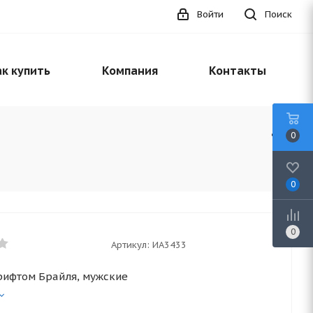
Войти
Поиск
к купить
Компания
Контакты
0
0
0
Артикул:
ИА3433
рифтом Брайля, мужские