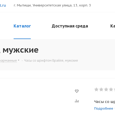
.ru
г. Мытищи, Университетская улица, 13, корп. 3
Каталог
Доступная среда
Ка
, мужские
 карманные
-
Часы со шрифтом Брайля, мужские
Часы со ш
Подробнее