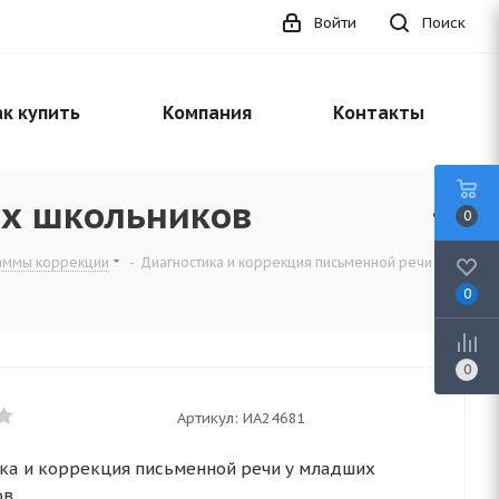
Войти
Поиск
к купить
Компания
Контакты
их школьников
0
раммы коррекции
-
Диагностика и коррекция письменной речи у
0
0
Артикул:
ИА24681
ка и коррекция письменной речи у младших
ов