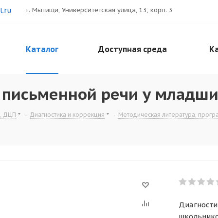
.ru
г. Мытищи, Университетская улица, 13, корп. 3
Каталог
Доступная среда
Ка
я письменной речи у младш
, ДЦП
-
Диагностика и коррекция
-
Методическая литература, прог
Диагности
школьник