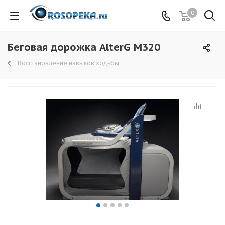
0
Беговая дорожка AlterG M320
Восстановление навыков ходьбы