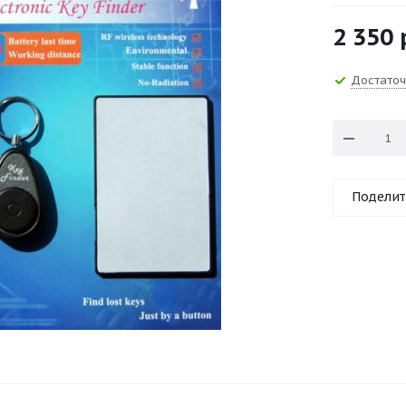
2 350
Достато
Поделит