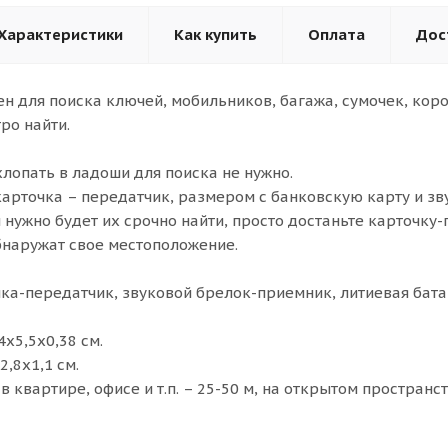
Характеристики
Как купить
Оплата
Дос
н для поиска ключей, мобильников, багажа, сумочек, коро
ро найти.
хлопать в ладоши для поиска не нужно.
карточка – передатчик, размером с банковскую карту и з
 нужно будет их срочно найти, просто достаньте карточку
бнаружат свое местоположение.
чка-передатчик, звуковой брелок-приемник, литиевая бата
4х5,5х0,38 см.
2,8х1,1 см.
в квартире, офисе и т.п. – 25-50 м, на открытом пространст