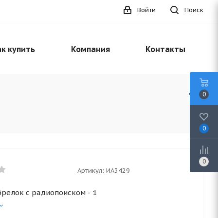
Войти
Поиск
к купить
Компания
Контакты
0
0
0
Артикул:
ИА3429
брелок с радиопоиском - 1