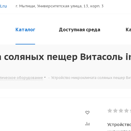
.ru
г. Мытищи, Университетская улица, 13, корп. 3
Каталог
Доступная среда
Ка
 соляных пещер Витасоль i
тическое оборудование
-
Устройство микроклимата соляных пещер Ви
Устройств