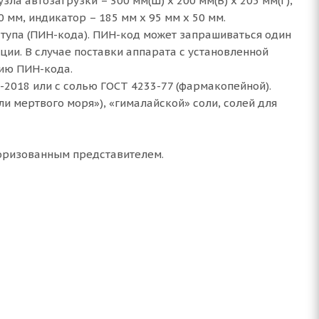
зла автозагрузки – 300 мм(Ш) х 200 мм(В) х 205 мм(Г),
0 мм, индикатор – 185 мм х 95 мм х 50 мм.
тупа (ПИН-кода). ПИН-код может запрашиваться один
ции. В случае поставки аппарата с установленной
нию ПИН-кода.
-2018 или с солью ГОСТ 4233-77 (фармакопейной).
 мертвого моря»), «гималайской» соли, солей для
торизованным представителем.