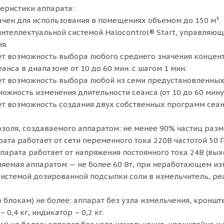
еристики аппарата:
ачен для использования в помещениях объемом до 150 м³.
интеллектуальной системой Halocontrol® Start, управляю
я.
ет возможность выбора любого среднего значения концентр
еанса в диапазоне от 10 до 60 мин. с шагом 1 мин.
ет возможность выбора любой из семи предустановленных
жность изменения длительности сеанса (от 10 до 60 минут
ет возможность создания двух собственных программ сеан
озоля, создаваемого аппаратом: не менее 90% частиц разм
рата работает от сети переменного тока 220В частотой 50 Г
ппарата работает от напряжения постоянного тока 24В (вы
ляемая аппаратом — не более 60 Вт, при неработающем изм
системой дозированной подсыпки соли в измельчитель, реа
о блокам) не более: аппарат без узла измельчения, кронште
– 0,4 кг, индикатор – 0,2 кг.