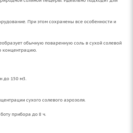
природной соляной пещеры. Идеально подходит для
рудование. При этом сохранены все особенности и
еобразует обычную поваренную соль в сухой солевой
ю концентрацию.
 до 150 м3.
центрации сухого солевого аэрозоля.
оту прибора до 8 ч.