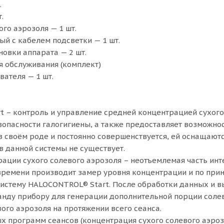
.
.
го аэрозоля — 1 шт.
й с кабелем подсветки — 1 шт.
новки аппарата — 2 шт.
 обслуживания (комплект)
вателя — 1 шт.
 – контроль и управление средней концентрацией сухого 
зопасности галогигиены, а также предоставляет возможно
в своём роде и постоянно совершенствуется, ей оснащаю
в данной системы не существует.
ации сухого солевого аэрозоля – неотъемлемая часть ин
ремени производит замер уровня концентрации и по прин
истему HALOCONTROL® Start. После обработки данных и в
анду прибору для генерации дополнительной порции солев
ого аэрозоля на протяжении всего сеанса.
х программ сеансов (концентрация сухого солевого аэрозо