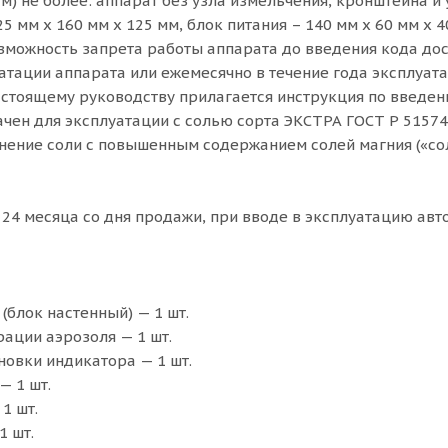
ам) не более: аппарат без узла измельчения, кронштейна и у
5 мм х 160 мм х 125 мм, блок питания – 140 мм х 60 мм х 4
зможность запрета работы аппарата до введения кода дос
атации аппарата или ежемесячно в течение года эксплуата
астоящему руководству прилагается инструкция по введе
ачен для эксплуатации с солью сорта ЭКСТРА ГОСТ Р 51574
ение соли с повышенным содержанием солей магния («соли
 24 месяца со дня продажи, при вводе в эксплуатацию ав
(блок настенный) — 1 шт.
ации аэрозоля — 1 шт.
новки индикатора — 1 шт.
— 1 шт.
1 шт.
1 шт.