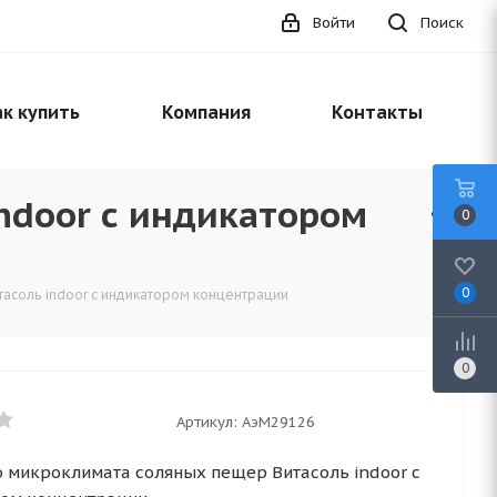
Войти
Поиск
к купить
Компания
Контакты
ndoor с индикатором
0
0
тасоль indoor с индикатором концентрации
0
Артикул:
АэМ29126
о микроклимата соляных пещер Витасоль indoor с