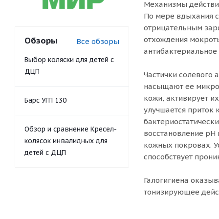
Механизмы действия
По мере вдыхания с
отрицательным заря
отхождения мокроты
Обзоры
Все обзоры
антибактериальное 
Выбор коляски для детей с
ДЦП
Частички солевого 
насыщают ее микроэ
кожи, активирует и
Барс УГП 130
улучшается приток 
бактериостатически
Обзор и сравнение Кресел-
восстановление pH 
колясок инвалидных для
кожных покровах. У
детей с ДЦП
способствует прони
Галогигиена оказыв
тонизирующее дейс