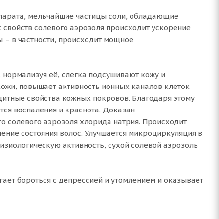
ппарата, мельчайшие частицы соли, обладающие
х свойств солевого аэрозоля происходит ускорение
 – в частности, происходит мощное
 нормализуя её, слегка подсушивают кожу и
кожи, повышает активность ионных каналов клеток
итные свойства кожных покровов. Благодаря этому
тся воспаления и краснота. Доказан
о солевого аэрозоля хлорида натрия. Происходит
шение состояния волос. Улучшается микроциркуляция в
изиологическую активность, сухой солевой аэрозоль
гает бороться с депрессией и утомлением и оказывает