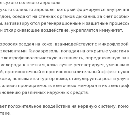
 сухого солевого аэрозоля
ухого солевого аэрозоля, который формируется внутри а
дом, оседают на стенках органов дыхания. За счёт особы
, активизируются регенерационные и защитные процессы
и отхаркивающее воздействие, укрепляется иммунитет.
аэрозоля оседая на коже, взаимодействуют с микрофлорой,
лементами. Галоаэрозоль, попадая на открытые участки 
х электрофизиологическую активность, определяющую защ
кислорода к клеткам, кожа лучше регенерирует, уменьшаю
й, противоотечный и противовоспалительный эффект сухог
кожи, повышается тургор кожи, стимулируется рост и улуч
силивая проницаемость клеточных мембран и их электроф
кновению различных наружных средств.
ает положительное воздействие на нервную систему, помо
твие.