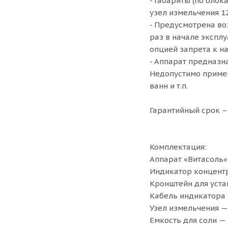
- Габариты (по блок
узел измельчения 12
- Предусмотрена во
раз в начале эксплу
опцией запрета к н
- Аппарат предназн
Недопустимо примен
ванн и т.п.
Гарантийный срок –
Комплектация:
Аппарат «Витасоль» 
Индикатор концентр
Кронштейн для уста
Кабель индикатора 
Узел измельчения — 
Емкость для соли — 