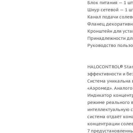
Блок питания — 1 шт
Шнур сетевой — 1 шт
Канал подачи солево
Фланец декоративны
Кронштейн для уста
Принадлежности для
Руководство пользо
HALOCONTROL® Start
эффективности и бе
Система уникальна 
«Аэромед». Аналого
Индикатор концентр
режиме реального в
интеллектуальную с
система отдаёт ком
концентрации солев
7 предустановленны