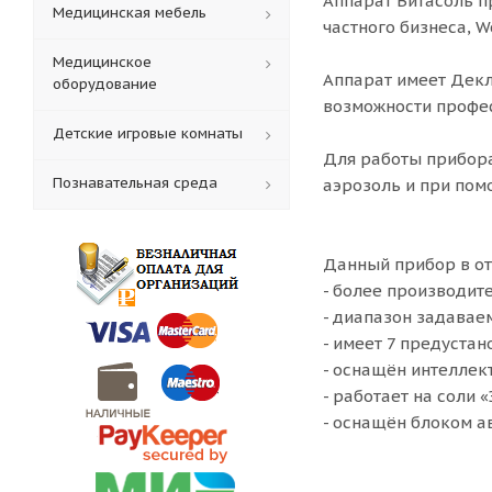
Аппарат Витасоль п
Медицинская мебель
частного бизнеса, We
Медицинское
Аппарат имеет Декл
оборудование
возможности профе
Детские игровые комнаты
Для работы прибора
Познавательная среда
аэрозоль и при пом
Данный прибор в от
- более производит
- диапазон задаваем
- имеет 7 предуста
- оснащён интеллек
- работает на соли 
- оснащён блоком а