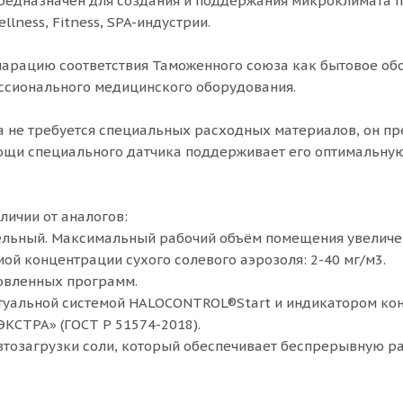
редназначен для создания и поддержания микроклимата 
llness, Fitness, SPA-индустрии.
арацию соответствия Таможенного союза как бытовое обо
ссионального медицинского оборудования.
 не требуется специальных расходных материалов, он пр
ощи специального датчика поддерживает его оптимальну
личии от аналогов:
ельный. Максимальный рабочий объём помещения увеличен
ой концентрации сухого солевого аэрозоля: 2-40 мг/м3.
новленных программ.
туальной системой HALOCONTROL®Start и индикатором кон
«ЭКСТРА» (ГОСТ Р 51574-2018).
втозагрузки соли, который обеспечивает беспрерывную раб