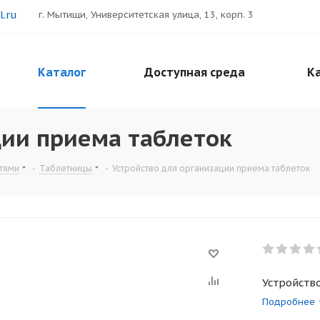
.ru
г. Мытищи, Университетская улица, 13, корп. 3
Каталог
Доступная среда
Ка
ции приема таблеток
тями
-
Таблетницы
-
Устройство для организации приема таблеток
Устройств
Подробнее