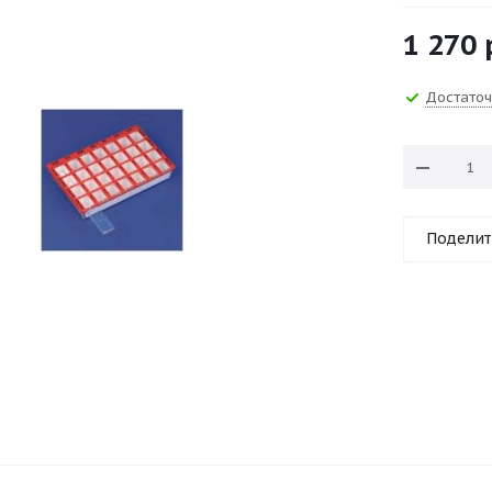
1 270
Достато
Поделит