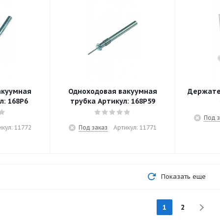
акуумная
Одноходовая вакуумная
Держател
л: 168P6
трубка Артикул: 168P59
Под з
икул: 11772
Под заказ
Артикул: 11771
Показать еще
1
2