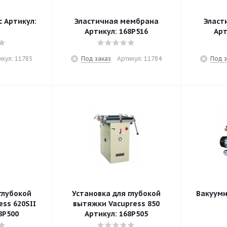
 Артикул:
Эластичная мембрана
Эласт
Артикул: 168P516
Арт
икул: 11785
Под заказ
Артикул: 11784
Под з
глубокой
Установка для глубокой
Вакуумн
ss 620SII
вытяжки Vacupress 850
8P500
Артикул: 168P505