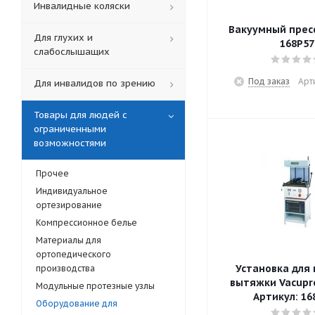
Инвалидные коляски
Вакуумный пресс
Для глухих и
168P57
слабослышащих
Под заказ
Арт
Для инвалидов по зрению
Товары для людей с
ограниченными
возможностями
Прочее
Индивидуальное
ортезирование
Компрессионное белье
Материалы для
ортопедического
Установка для 
производства
вытяжки Vacupre
Модульные протезные узлы
Артикул: 16
Оборудование для