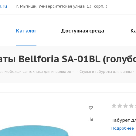
.ru
г. Мытищи, Университетская улица, 13, корп. 3
Каталог
Доступная среда
Ка
ты Bellforia SA-01BL (голуб
я мебель и сантехника для инвалидов
-
Стулья и табуреты для ванны
Табурет дл
Подробнее