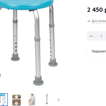
2 450
Достато
Поделит