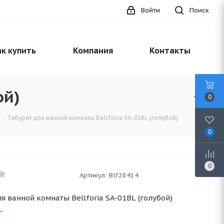
Войти
Поиск
к купить
Компания
Контакты
ой)
0
-
Табурет для ванной комнаты Bellforia SA-01BL (голубой)
0
0
Артикул:
Blf28414
я ванной комнаты Bellforia SA-01BL (голубой)