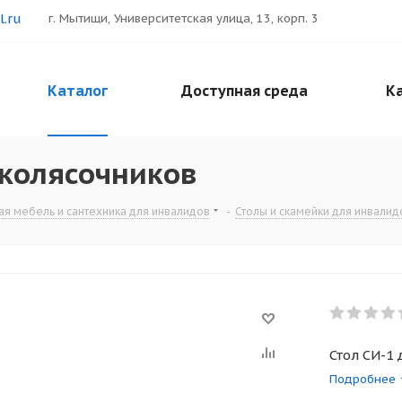
.ru
г. Мытищи, Университетская улица, 13, корп. 3
Каталог
Доступная среда
Ка
 колясочников
я мебель и сантехника для инвалидов
-
Столы и скамейки для инвалид
Стол СИ-1
Подробнее