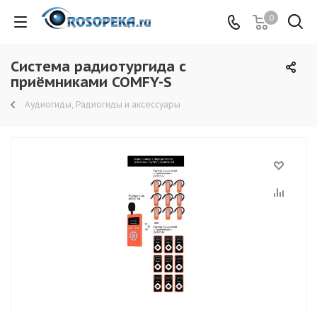
0
Система радиотургида с
приёмниками COMFY-S
Аудиогиды, Радиогиды и аксессуары