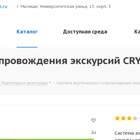
.ru
г. Мытищи, Университетская улица, 13, корп. 3
Каталог
Доступная среда
Ка
опровождения экскурсий CR
 Радиогиды и аксессуары
-
Система акустического сопровождения экс
Система а