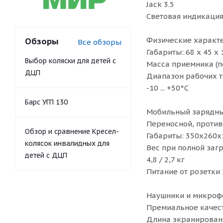
Jack 3.5
Световая индикаци
Физические характе
Обзоры
Все обзоры
Габариты: 68 х 45 х
Выбор коляски для детей с
Масса приемника (пе
ДЦП
Диапазон рабочих т
-10 ... +50°С
Барс УГП 130
Мобильный зарядны
Переносной, проти
Обзор и сравнение Кресел-
Габариты: 350х260х
колясок инвалидных для
Вес при полной загр
детей с ДЦП
4,8 / 2,7 кг
Питание от розетки
Наушники и микроф
Премиальное качест
Длина экранированн