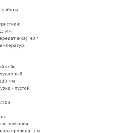
я работы
ристики:
 15 мм
редатчика): 40 г
емператур:
й кейс:
воударный
110 мм
узке / пустой:
 220В
он:
во звучания
ого провода: 1 м