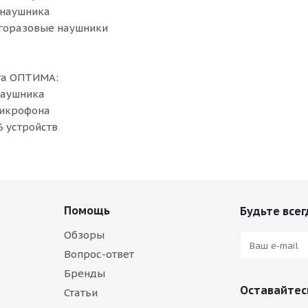
 наушника
горазовые наушники
та ОПТИМА:
наушника
микрофона
6 устройств
Помощь
Будьте всег
Обзоры
Вопрос-ответ
Бренды
Оставайтесь
Статьи