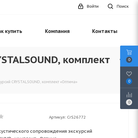
Войти
Поиск
к купить
Компания
Контакты
YSTALSOUND, комплект
0
0
курсий CRYSTALSOUND, комплект «Оптима»
0
Артикул:
CrS26772
кустического сопровождения экскурсий