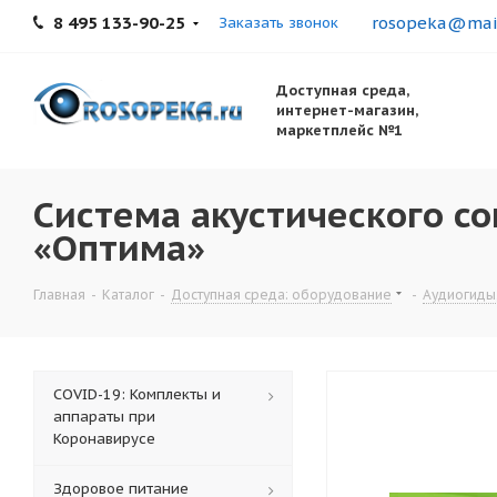
8 495 133-90-25
rosopeka@mail
Заказать звонок
Доступная среда,
интернет-магазин,
маркетплейс №1
Система акустического с
«Оптима»
Главная
-
Каталог
-
Доступная среда: оборудование
-
Аудиогиды,
COVID-19: Комплекты и
аппараты при
Коронавирусе
Здоровое питание