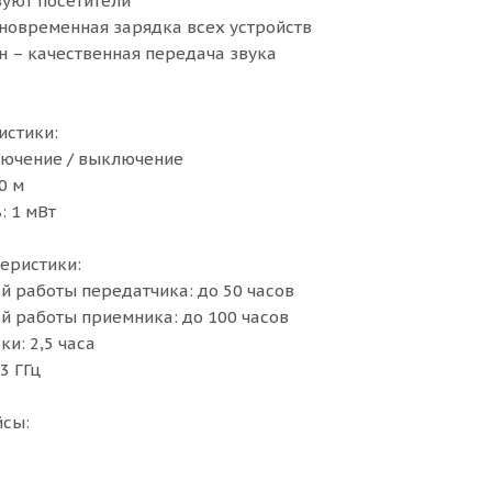
уют посетители
новременная зарядка всех устройств
 – качественная передача звука
истики:
лючение / выключение
0 м
 1 мВт
еристики:
 работы передатчика: до 50 часов
 работы приемника: до 100 часов
и: 2,5 часа
3 ГГц
йсы: