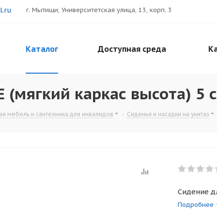
.ru
г. Мытищи, Университетская улица, 13, корп. 3
Каталог
Доступная среда
Ка
E (мягкий каркас высота) 5 
я мебель и сантехника для инвалидов
-
Сиденья и насадки на унитаз
Сидение дл
Подробнее