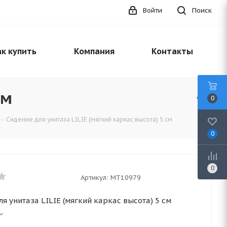
Войти
Поиск
к купить
Компания
Контакты
см
0
-
Сидение для унитаза LILIE (мягкий каркас высота) 5 см
0
0
Артикул:
MT10979
я унитаза LILIE (мягкий каркас высота) 5 см