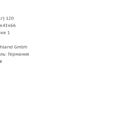
г) 120
5х43х66
вке 1
chland Gmbh
ль: Германия
в