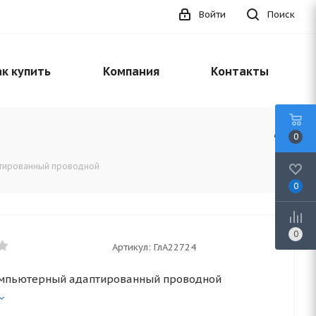
Войти
Поиск
к купить
Компания
Контакты
0
тированный проводной
0
0
Артикул:
ГлА22724
мпьютерный адаптированный проводной