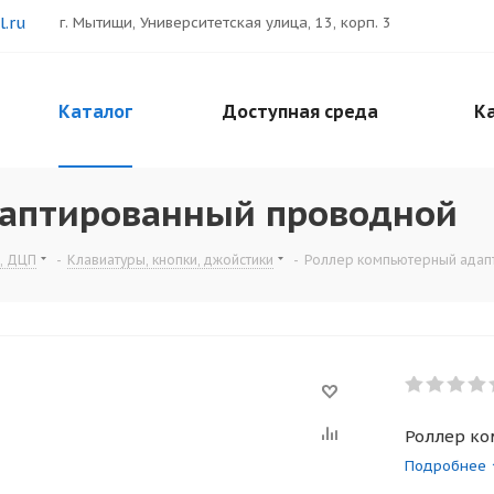
.ru
г. Мытищи, Университетская улица, 13, корп. 3
Каталог
Доступная среда
Ка
аптированный проводной
, ДЦП
-
Клавиатуры, кнопки, джойстики
-
Роллер компьютерный адап
Роллер ко
Подробнее