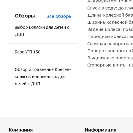
Аккумулятор: Гелие
Спуск в воду: до гл
Длина колёсной баз
Обзоры
Все обзоры
Ширина колёсной ба
Выбор коляски для детей с
Задние колёса: пов
ДЦП
Передние колёса: н
Съемная поворотная
Поворот поворотной
Барс УГП 130
Выдвижные опорные
Стопорные винты: н
Обзор и сравнение Кресел-
колясок инвалидных для
детей с ДЦП
Компания
Информация