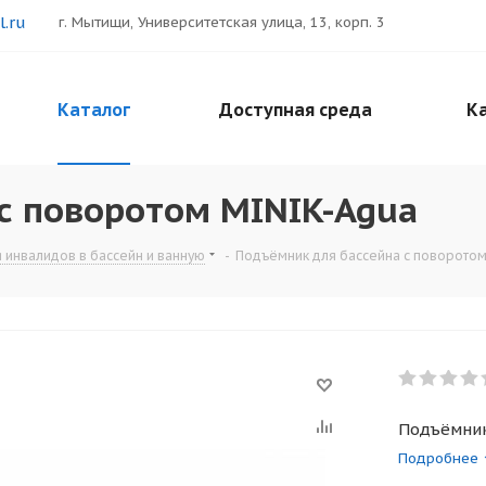
.ru
г. Мытищи, Университетская улица, 13, корп. 3
Каталог
Доступная среда
Ка
с поворотом MINIK-Agua
 инвалидов в бассейн и ванную
-
Подъёмник для бассейна с поворото
Подъёмник
Подробнее