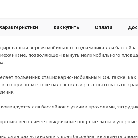
Характеристики
Как купить
Оплата
Дос
ированная версия мобильного подъемника для бассейна M
механизме, позволяющем вынуть маломобильного пловца и
а.
елает подъемник стационарно-мобильным. Он, также, как 
ов, но при этом его не надо каждый раз откатывать от кр
емник.
комендуется для бассейнов с узкими проходами, затруд
противовесов имеет выдвижные опорные лапы и упорные 
но один раз установить у края бассейна, выдвинуть опор