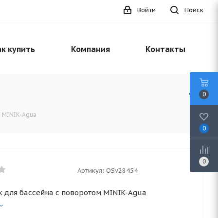
Войти
Поиск
к купить
Компания
Контакты
0
м MINIK-Agua
0
0
Артикул:
OSv28454
 для бассейна с поворотом MINIK-Agua