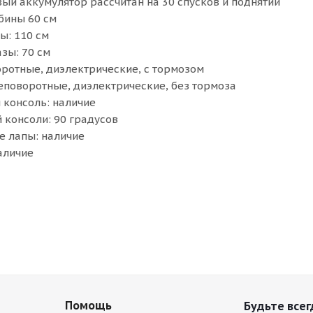
вый аккумулятор рассчитан на 30 спусков и поднятий
убины 60 см
ы: 110 см
зы: 70 см
оротные, диэлектрические, с тормозом
еповоротные, диэлектрические, без тормоза
 консоль: наличие
 консоли: 90 градусов
 лапы: наличие
аличие
Помощь
Будьте всег