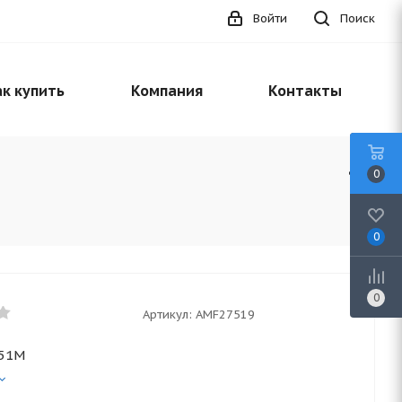
Войти
Поиск
к купить
Компания
Контакты
0
0
0
Артикул:
AMF27519
551М