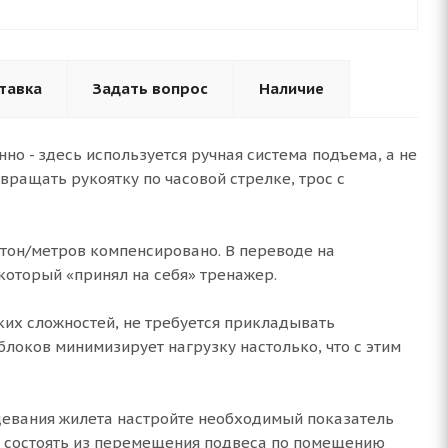
тавка
Задать вопрос
Наличие
о - здесь используется ручная система подъема, а не
ращать рукоятку по часовой стрелке, трос с
ютон/метров компенсировано. В переводе на
который «принял на себя» тренажер.
ких сложностей, не требуется прикладывать
блоков минимизирует нагрузку настолько, что с этим
адевания жилета настройте необходимый показатель
ет состоять из перемещения подвеса по помещению