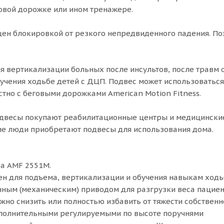
говой дорожке или ином тренажере.
ен блокировкой от резкого непредвиденного падения. Поэ
я вертикализации больных после инсультов, после травм 
бучения ходьбе детей с ДЦП. Подвес может использоваться
стно с беговыми дорожками American Motion Fitness.
двесы покупают реабилитационные центры и медицинские 
ие люди приобретают подвесы для использования дома.
а AMF 2551М.
н для подъема, вертикализации и обучения навыкам ходь
ным (механическим) приводом для разгрузки веса пациент
но снизить или полностью избавить от тяжести собственно
полнительными регулируемыми по высоте поручнями