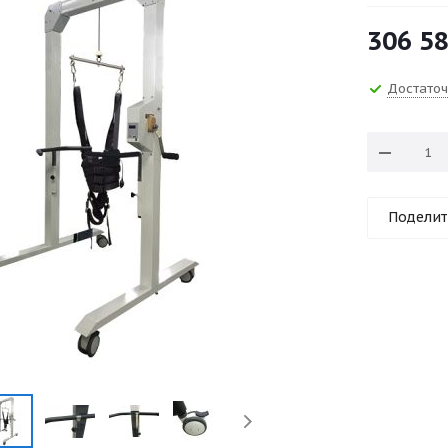
306 5
Достато
Поделит