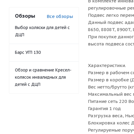
В комплекте иннова
регулировочные рем
Подвес легко перем
Обзоры
Все обзоры
Данный подвес адапт
Выбор коляски для детей с
8650, 8808T, 8900T,
ДЦП
При покупке данног
высота подвеса сост
Барс УГП 130
Характеристики.
Обзор и сравнение Кресел-
Размер в рабочем с
колясок инвалидных для
Размер в коробке 
детей с ДЦП
Вес нетто/брутто (кг
Максимальный вес п
Питание сеть 220 Во
Гарантия 1 год
Разгрузка веса, Нью
Блокировка колес 
Регулируемые поруч