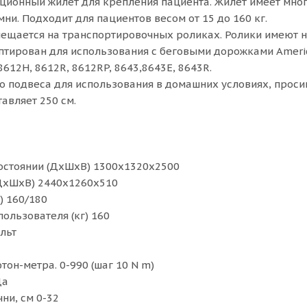
ционный жилет для крепления пациента. Жилет имеет мно
ни. Подходит для пациентов весом от 15 до 160 кг.
ещается на транспортировочных роликах. Ролики имеют 
ирован для использования с беговыми дорожками American 
 8612H, 8612R, 8612RP, 8643,8643E, 8643R.
о подвеса для использования в домашних условиях, просим
авляет 250 см.
остоянии (ДхШхВ) 1300х1320х2500
(ДхШхВ) 2440х1260х510
) 160/180
ользователя (кг) 160
льт
тон-метра. 0-990 (шаг 10 N m)
Да
ни, см 0-32