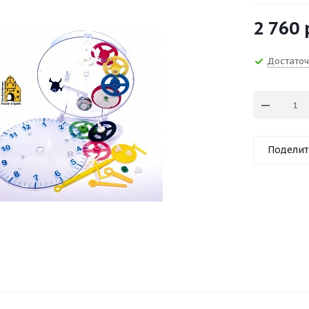
2 760
Достато
Поделит