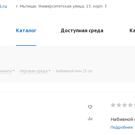
.ru
г. Мытищи, Университетская улица, 13, корп. 3
Каталог
Доступная среда
Ка
омната
-
Игровая среда
-
Набивной мяч 25 см
Набивной 
Подробнее