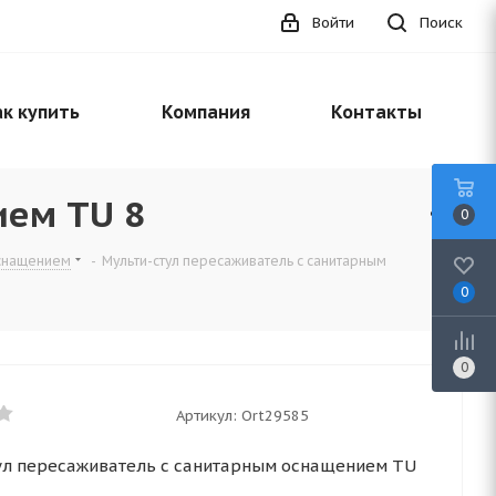
Войти
Поиск
к купить
Компания
Контакты
ием TU 8
0
оснащением
-
Мульти-стул пересаживатель с санитарным
0
0
Артикул:
Ort29585
ул пересаживатель с санитарным оснащением TU