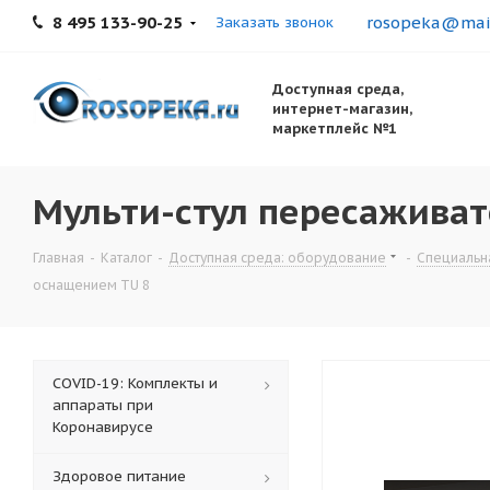
8 495 133-90-25
rosopeka@mail
Заказать звонок
Доступная среда,
интернет-магазин,
маркетплейс №1
Мульти-стул пересаживат
Главная
-
Каталог
-
Доступная среда: оборудование
-
Специальна
оснащением TU 8
COVID-19: Комплекты и
аппараты при
Коронавирусе
Здоровое питание