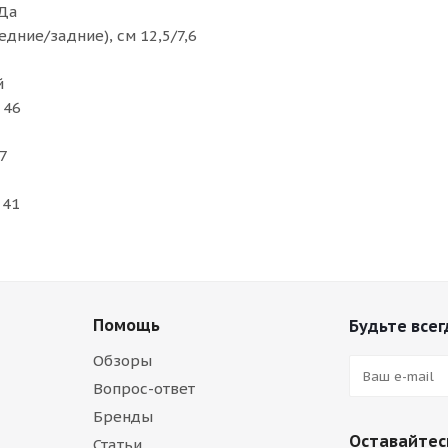
 Да
дние/задние), см 12,5/7,6
й
 46
7
 41
Помощь
Будьте всег
Обзоры
Вопрос-ответ
Бренды
Оставайтесь
Статьи