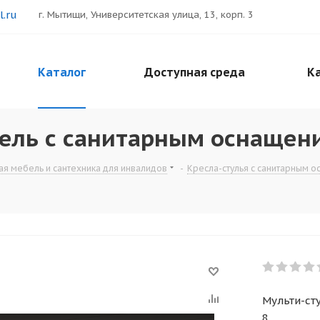
.ru
г. Мытищи, Университетская улица, 13, корп. 3
Каталог
Доступная среда
Ка
ель с санитарным оснащен
я мебель и сантехника для инвалидов
-
Кресла-стулья с санитарным 
Мульти-ст
8