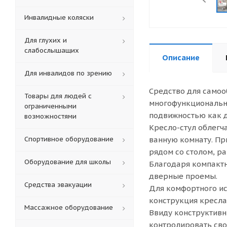
Инвалидные коляски
Для глухих и
слабослышащих
Описание
Для инвалидов по зрению
Средство для самоо
Товары для людей с
многофункционально
ограниченными
подвижностью как д
возможностями
Кресло-стул облегча
Спортивное оборудование
ванную комнату. Пр
рядом со столом, р
Оборудование для школы
Благодаря компактн
дверные проемы.
Средства эвакуации
Для комфортного ис
конструкция кресла
Массажное оборудование
Ввиду конструктивн
контролировать сво