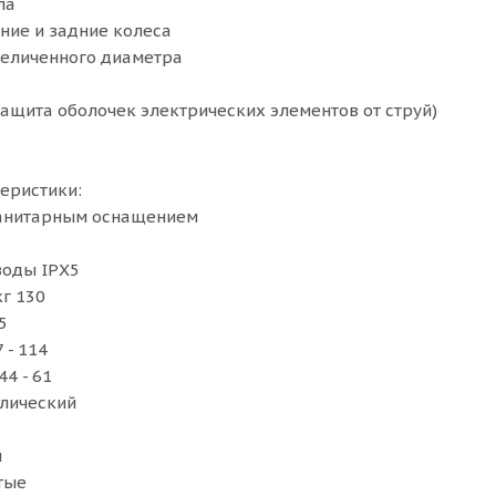
ла
ние и задние колеса
величенного диаметра
защита оболочек электрических элементов от струй)
еристики:
санитарным оснащением
воды IPХ5
кг 130
5
 - 114
44 - 61
влический
й
тые