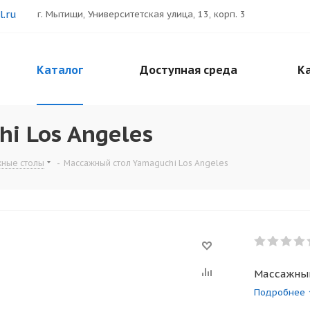
.ru
г. Мытищи, Университетская улица, 13, корп. 3
Каталог
Доступная среда
Ка
i Los Angeles
жные столы
-
Массажный стол Yamaguchi Los Angeles
Массажный
Подробнее