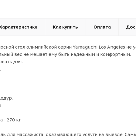
Характеристики
Как купить
Оплата
Дос
осной стол олимпийской серии Yamaguchi Los Angeles не 
льный вес не мешает ему быть надежным и комфортным.
овать для:
,
едур.
и
 : 270 кг
ль для массажиста, оказывающего услуги на выезде. Самый