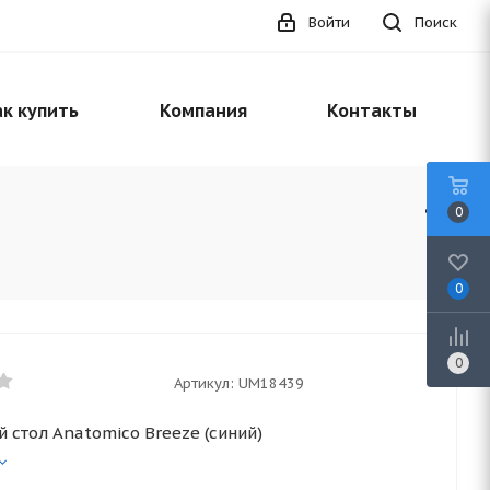
Войти
Поиск
к купить
Компания
Контакты
0
0
0
Артикул:
UM18439
 стол Anatomico Breeze (синий)