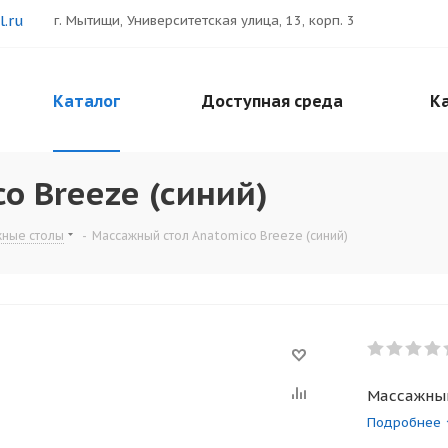
.ru
г. Мытищи, Университетская улица, 13, корп. 3
Каталог
Доступная среда
Ка
o Breeze (синий)
жные столы
-
Массажный стол Anatomico Breeze (синий)
Массажный
Подробнее