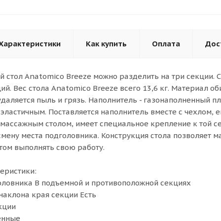
Характеристики
Как купить
Оплата
Дос
 стол Anatomico Breeze можно разделить на три секции.
ий. Вес стола Anatomico Breeze всего 13,6 кг. Материал об
удаляется пыль и грязь. Наполнитель - газонаполненный п
 эластичным. Поставляется наполнитель вместе с чехлом, 
 массажным столом, имеет специальное крепление к той се
смену места подголовника. Конструкция стола позволяет м
том выполнять свою работу.
еристики:
оловника В подъемной и противоположной секциях
наклона края секции Есть
кции
енные