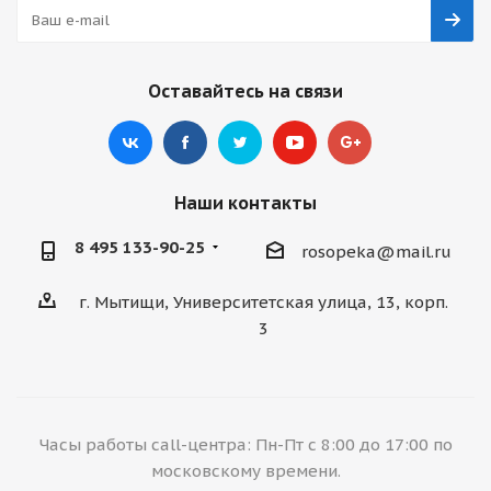
Оставайтесь на связи
Наши контакты
8 495 133-90-25
rosopeka@mail.ru
г. Мытищи, Университетская улица, 13, корп.
3
Часы работы call-центра: Пн-Пт с 8:00 до 17:00 по
московскому времени.