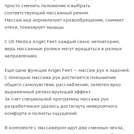
просто сменить положение и выбрать
соответствующий массажный режим.
Массаж икр нормализует кровообращение, снимает
отеки, тонизирует мышцы.
С US Medica Angel Feet каждый сеанс неповторим,
ведь массажные ролики могут вращаться в разных
направлениях.
Еще одна функция Angel Feet — массаж рук и ладоней.
С помощью массажа рук достигается повышение
общего самочувствия, расслабление, заметен ярко
выраженный релаксирующий эффект.
За счет специальной программы массажа рук
разработчикам удалось достигнуть невероятного
комфорта и полноты ощущений.
В комплекте с массажером идут два сменных чехла,