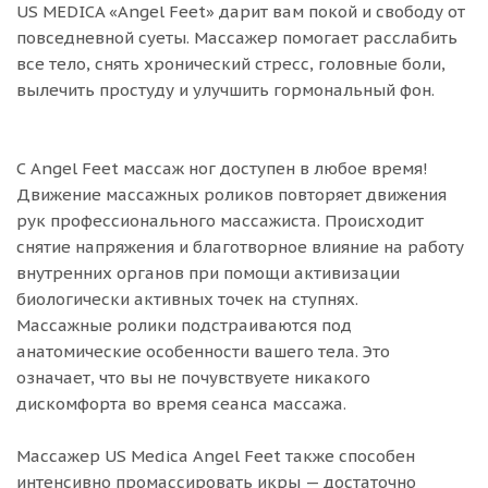
US MEDICA «Angel Feet» дарит вам покой и свободу от
повседневной суеты. Массажер помогает расслабить
все тело, снять хронический стресс, головные боли,
вылечить простуду и улучшить гормональный фон.
С Angel Feet массаж ног доступен в любое время!
Движение массажных роликов повторяет движения
рук профессионального массажиста. Происходит
снятие напряжения и благотворное влияние на работу
внутренних органов при помощи активизации
биологически активных точек на ступнях.
Массажные ролики подстраиваются под
анатомические особенности вашего тела. Это
означает, что вы не почувствуете никакого
дискомфорта во время сеанса массажа.
Массажер US Medica Angel Feet также способен
интенсивно промассировать икры — достаточно