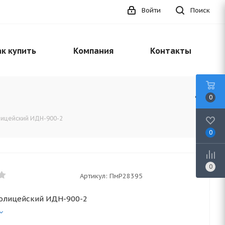
Войти
Поиск
к купить
Компания
Контакты
0
ицейский ИДН-900-2
0
0
Артикул:
ПмР28395
олицейский ИДН-900-2