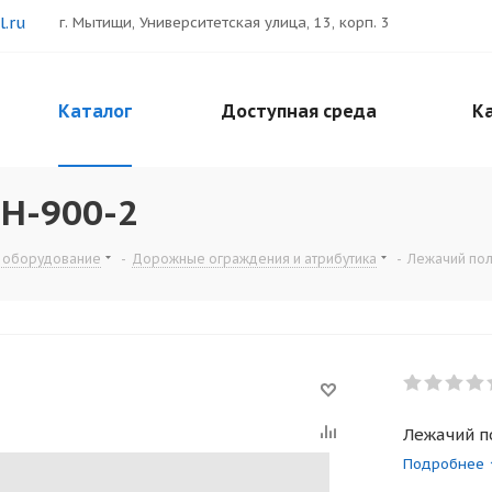
.ru
г. Мытищи, Университетская улица, 13, корп. 3
Каталог
Доступная среда
Ка
Н-900-2
 оборудование
-
Дорожные ограждения и атрибутика
-
Лежачий пол
Лежачий п
Подробнее