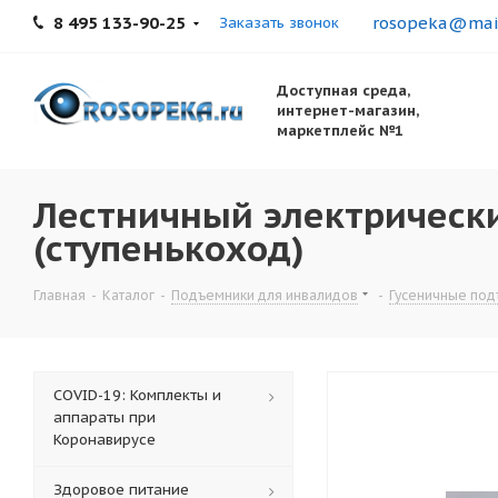
8 495 133-90-25
rosopeka@mail
Заказать звонок
Доступная среда,
интернет-магазин,
маркетплейс №1
Лестничный электрическ
(ступенькоход)
Главная
-
Каталог
-
Подъемники для инвалидов
-
Гусеничные под
COVID-19: Комплекты и
аппараты при
Коронавирусе
Здоровое питание