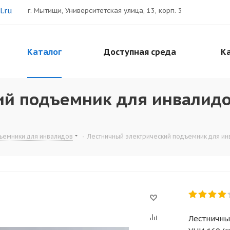
.ru
г. Мытищи, Университетская улица, 13, корп. 3
Каталог
Доступная среда
Ка
ий подъемник для инвалидо
ъемники для инвалидов
-
Лестничный электрический подъемник для инв
Лестничны