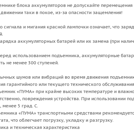
емнике блока аккумуляторов не допускайте перемещения ру
 движении таки в покое, из-за опасности защемления!
о сигнала и мигания красной лампочки означает, что зар
й.
зарядка аккумуляторных батарей или их замена (при налич
 перед использованием подъемника, аккумуляторные бата
ть не менее 300 ступеней.
ычных шумов или вибраций во время движения подъемника
ия гарантийного или текущего технического обслуживания
ъемник «ПУМА» при крайне высоких температуре и влажно
етственно, повреждения устройства. При использовании п
менее 5 град. С.
ъемника «ПУМА» транспортными средствами рекомендуется
ата, что облегчает погрузку, укладку и разгрузку.
ика и техническая характеристика