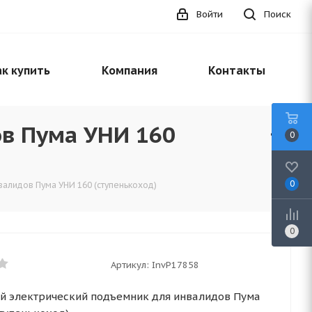
Войти
Поиск
к купить
Компания
Контакты
в Пума УНИ 160
0
0
алидов Пума УНИ 160 (ступенькоход)
0
Артикул:
InvP17858
й электрический подъемник для инвалидов Пума