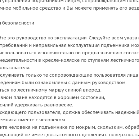
ри управлении подъемником лицом, сопровождающим польз
омное мобильное средство и Вы можете применять его вез
 безопасности
те это руководство по эксплуатации. Следуйте всем указа
требований и неправильная эксплуатация подъемника мож
спользоваться исключительно по предназначению соглас
недеятельности в кресле-коляске по ступеням лестнично
льзователя.
служивать только те сопровождающие пользователя лица,
ведениям были ознакомлены с данным руководством,
ться по лестничному маршу спиной вперед,
овном плане находятся в хорошем состоянии,
усилий удерживать равновесие.
ождающего пользователя, должна обеспечивать надежный 
мника вместе с человеком.
ите человека на подъемнике по мокрым, скользким, обра
ждающий не имеет достаточного сцепления с поверхност