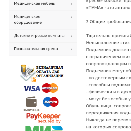
кресле-коляске, п
Медицинская мебель
«ПУМА» - это автон
Медицинское
2 Общие требования
оборудование
Тщательно прочитай
Детские игровые комнаты
Невыполнение этих 
Познавательная среда
Подъемник должен и
с ограничением жиз
сопровождающим по
Подъемник могут об
- по достоверным с
- способны поднима
- физически и в дух
- могут без особых 
Обувь лица, сопров
передвижения подъе
Никогда не перевоз
на которых сопрово