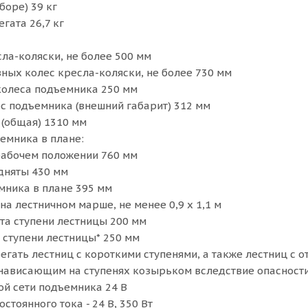
боре) 39 кг
гата 26,7 кг
ла-коляски, не более 500 мм
вных колес кресла-коляски, не более 730 мм
колеса подъемника 250 мм
с подъемника (внешний габарит) 312 мм
(общая) 1310 мм
емника в плане:
рабочем положении 760 мм
дняты 430 мм
мника в плане 395 мм
а лестничном марше, не менее 0,9 х 1,1 м
а ступени лестницы 200 мм
ступени лестницы* 250 мм
бегать лестниц с короткими ступенями, а также лестниц с 
с нависающим на ступенях козырьком вследствие опасност
й сети подъемника 24 В
стоянного тока - 24 В, 350 Вт