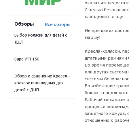
оказаться недостат
С целью безопаснос
находились люди.
Обзоры
Все обзоры
Ни при каких обсто
Выбор коляски для детей с
маршу!
ДЦП
Кресла-коляски, п
штатными ремнями б
Барс УГП 130
Во время перемещен
или другая система
Обзор и сравнение Кресел-
системы безопаснос
колясок инвалидных для
Во избежание травм
детей с ДЦП
бокам за подлокотн
Рабочий механизм р
процессе подъема/с
защитного кожуха, 
отношению к рабоче