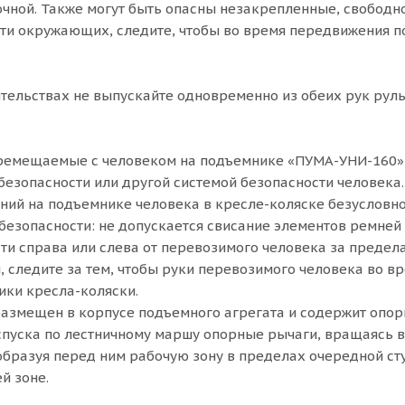
очной. Также могут быть опасны незакрепленные, свободн
ти окружающих, следите, чтобы во время передвижения п
ятельствах не выпускайте одновременно из обеих рук рул
еремещаемые с человеком на подъемнике «ПУМА-УНИ-160»,
езопасности или другой системой безопасности человека.
ий на подъемнике человека в кресле-коляске безусловн
 безопасности: не допускается свисание элементов ремней
ти справа или слева от перевозимого человека за предел
, следите за тем, чтобы руки перевозимого человека во 
ики кресла-коляски.
азмещен в корпусе подъемного агрегата и содержит опор
пуска по лестничному маршу опорные рычаги, вращаясь в
образуя перед ним рабочую зону в пределах очередной ст
й зоне.