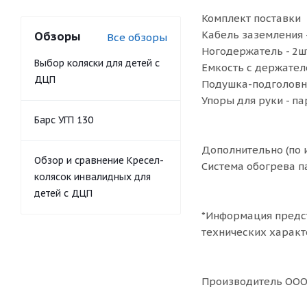
Комплект поставки
Кабель заземления -
Обзоры
Все обзоры
Ногодержатель - 2ш
Выбор коляски для детей с
Емкость с держателе
ДЦП
Подушка-подголовни
Упоры для руки - па
Барс УГП 130
Дополнительно (по 
Обзор и сравнение Кресел-
Система обогрева п
колясок инвалидных для
детей с ДЦП
*Информация предст
технических характ
Производитель ООО