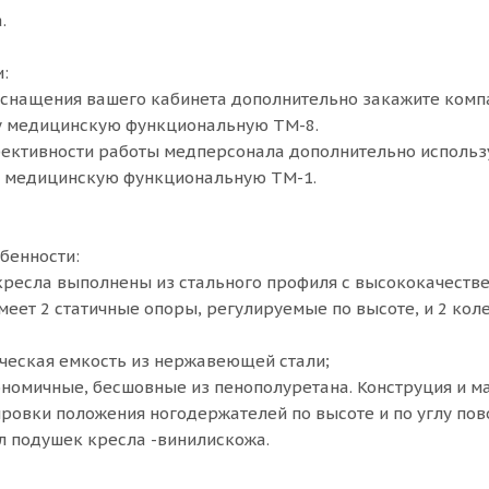
.
:
снащения вашего кабинета дополнительно закажите компа
ку медицинскую функциональную ТМ-8.
ективности работы медперсонала дополнительно использ
у медицинскую функциональную ТМ-1.
бенности:
кресла выполнены из стального профиля с высококачест
меет 2 статичные опоры, регулируемые по высоте, и 2 ко
ческая емкость из нержавеющей стали;
номичные, бесшовные из пенополуретана. Конструция и ма
ровки положения ногодержателей по высоте и по углу пов
 подушек кресла -винилискожа.