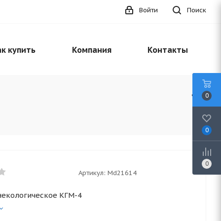
Войти
Поиск
к купить
Компания
Контакты
0
0
0
Артикул:
Md21614
некологическое КГМ-4