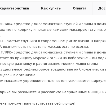
Характеристики
Как купить
Оплата
Дос
ПЛЯЖ» средство для самомассажа ступней и спины в дома
ходите по коврику и покатые камушки массируют ступни, 
.
ины – частые спутники в современном ритме жизни. В напр
А возможность попасть на массаж есть не всегда.
ПЛЯЖ» средство для самомассажа ступней и спины в дома
тает по принципу морской гальки на побережье – вы ходи
ческую разминку и растягивание мелких мышц стопы.
уществляют рефлекторное воздействие на биологически ак
оцессы в организме.
м массажем укрепляется голеностоп, усиливается циркуля
оврике вы разомнёте и расслабите напряжённые мышцы и о
день поможет вам чувствовать себя лучше!