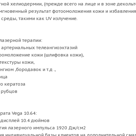
ной хелиодермии, (прежде всего на лице и в зоне декольт
мгновенный результат фотоомоложения кожи и избавления
среды, такими как UV излучение.
лазерной терапии:
 артериальных телеангиоэктазий
оомоложение кожи (шлифовка кожи),
 текстуры кожи,
гиом ,бородавок и т.д .,
ица
о кератоза
 рубцов
ата Vega 10.64:
 дисплей 10.4 дюймов
гия лазерного импульса 1920 Дж/см2
я индивидуальной базы клиентов на дополнительной сма