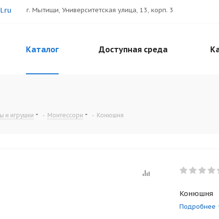
.ru
г. Мытищи, Университетская улица, 13, корп. 3
Каталог
Доступная среда
Ка
ы и игрушки
-
Монтессори
-
Конюшня
Конюшня
Подробнее