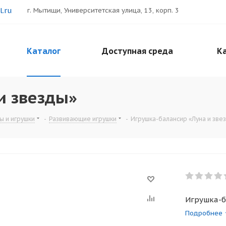
.ru
г. Мытищи, Университетская улица, 13, корп. 3
Каталог
Доступная среда
Ка
и звезды»
ы и игрушки
-
Развивающие игрушки
-
Игрушка-балансир «Луна и зве
Игрушка-б
Подробнее