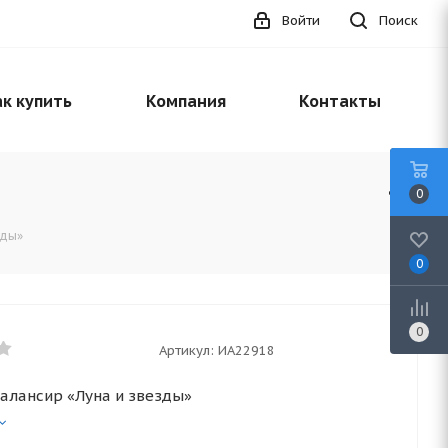
Войти
Поиск
к купить
Компания
Контакты
0
зды»
0
0
Артикул:
ИА22918
алансир «Луна и звезды»