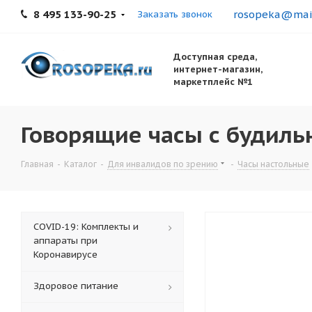
8 495 133-90-25
rosopeka@mail
Заказать звонок
Доступная среда,
интернет-магазин,
маркетплейс №1
Говорящие часы с будил
Главная
-
Каталог
-
Для инвалидов по зрению
-
Часы настольные
COVID-19: Комплекты и
аппараты при
Коронавирусе
Здоровое питание