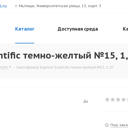
.ru
г. Мытищи, Университетская улица, 13, корп. 3
Каталог
Доступная среда
Ка
ntific темно-желтый №15, 1
tific
-
Светофильтр Explore Scientific темно-желтый №15, 1,25"
Под зака