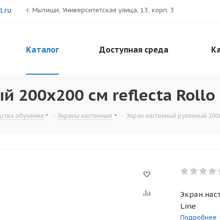
.ru
г. Мытищи, Университетская улица, 13, корп. 3
Каталог
Доступная среда
Ка
200x200 см reflecta Rollo 
дства обучения
-
Экраны настенные
-
Экран настенный рулонный 200x2
Экран наст
Line
Подробнее