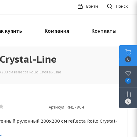
Войти
Поиск
к купить
Компания
Контакты
Crystal-Line
0
00 см reflecta Rollo Crystal-Line
0
0
Артикул:
RN17804
енный рулонный 200x200 см reflecta Rollo Crystal-