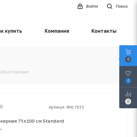
Войти
Поиск
к купить
Компания
Контакты
0
00 см Standard
0
0
Артикул:
RN17035
керная 75x100 см Standard