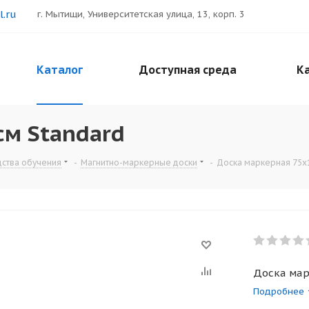
.ru
г. Мытищи, Университетская улица, 13, корп. 3
Каталог
Доступная среда
Ка
см Standard
дства обучения
-
Магнитно-маркерные доски
-
Доска маркерная 75x1
Доска мар
Подробнее