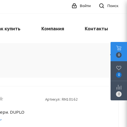
Войти
Поиск
к купить
Компания
Контакты
0
0
0
Артикул:
RN10162
ери. DUPLO