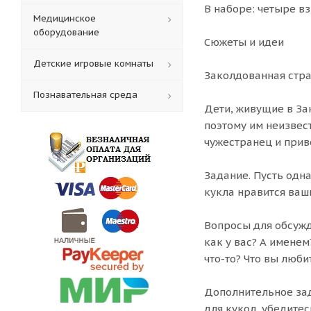
В наборе: четыре вз
Медицинское
оборудование
Сюжеты и идеи
Детские игровые комнаты
Заколдованная стр
Познавательная среда
Дети, живущие в Зак
поэтому им неизвест
чужестранец и прив
Задание. Пусть одна
кукла нравится ваш
Вопросы для обсужде
как у вас? А именем
что-то? Что вы люби
Дополнительное зад
для кукол, убедитес