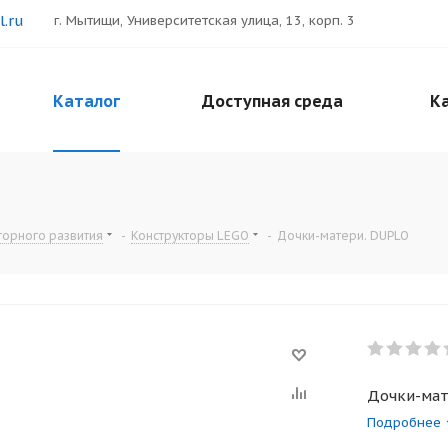
.ru
г. Мытищи, Университетская улица, 13, корп. 3
Каталог
Доступная среда
Ка
торного развития
-
Конструкторы LEGO
-
Дочки-матери. DUPLO
Дочки-мат
Подробнее