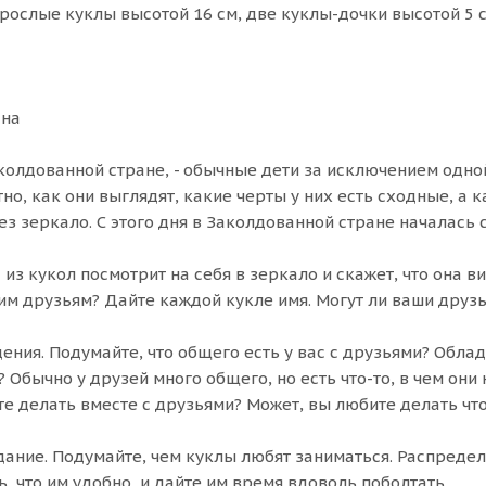
рослые куклы высотой 16 см, две куклы-дочки высотой 5 с
ана
олдованной стране, - обычные дети за исключением одной 
но, как они выглядят, какие черты у них есть сходные, а
ез зеркало. С этого дня в Заколдованной стране началась
 из кукол посмотрит на себя в зеркало и скажет, что она 
им друзьям? Дайте каждой кукле имя. Могут ли ваши друзья
ния. Подумайте, что общего есть у вас с друзьями? Облад
? Обычно у друзей много общего, но есть что-то, в чем они
те делать вместе с друзьями? Может, вы любите делать чт
ание. Подумайте, чем куклы любят заниматься. Распредел
ь, что им удобно, и дайте им время вдоволь поболтать.