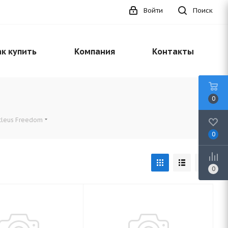
Войти
Поиск
к купить
Компания
Контакты
0
cleus Freedom
0
0