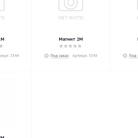
1М
Магнит 2М
икул: 3344
Под заказ
Артикул: 3343
Под 
5М