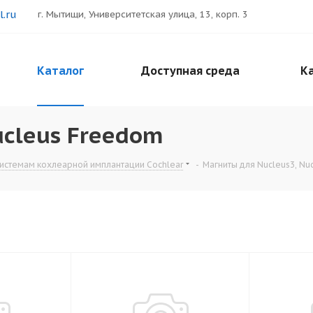
.ru
г. Мытищи, Университетская улица, 13, корп. 3
Каталог
Доступная среда
Ка
ucleus Freedom
системам кохлеарной имплантации Cochlear
-
Магниты для Nucleus3, Nu