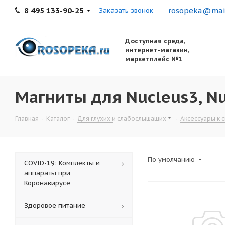
8 495 133-90-25
rosopeka@mail
Заказать звонок
Доступная среда,
интернет-магазин,
маркетплейс №1
Магниты для Nucleus3, N
Главная
-
Каталог
-
Для глухих и слабослышащих
-
Аксессуары к 
По умолчанию
COVID-19: Комплекты и
аппараты при
Коронавирусе
Здоровое питание