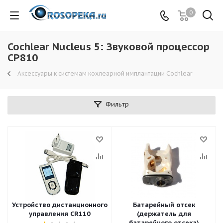
0
Cochlear Nucleus 5: Звуковой процессор
CP810
Аксессуары к системам кохлеарной имплантации Cochlear
Фильтр
Устройство дистанционного
Батарейный отсек
управления CR110
(держатель для
батарейного отсека)